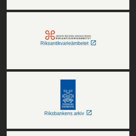
Riksantikvarieämbetet
Riksbankens arkiv