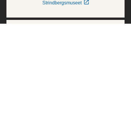
Strindbergsmuseet
Thielska Galleriet
Världskulturmuseerna