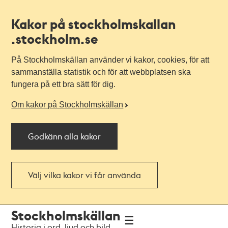
Kakor på stockholmskallan
.stockholm.se
På Stockholmskällan använder vi kakor, cookies, för att
sammanställa statistik och för att webbplatsen ska
fungera på ett bra sätt för dig.
Om kakor på Stockholmskällan
Godkänn alla kakor
Välj vilka kakor vi får använda
Till
Till
Stockholmskällan
navigationen
huvudinnehållet
Historia i ord, ljud och bild