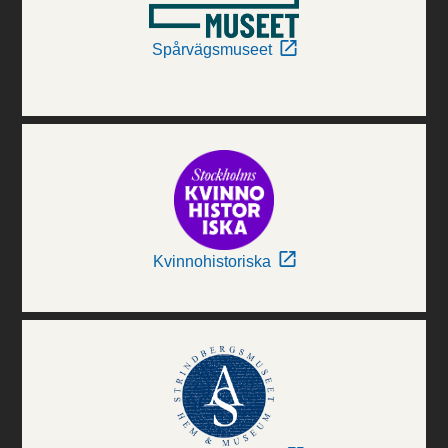
Spårvägsmuseet
Kvinnohistoriska