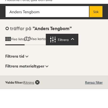
Sök
Fritextsök
Sök
Sökresultat
0
träffar på
Anders Tengbom
Visa karta
Visa lista
Filtrera
Filtrera
Filtrera tid
Filtrera materialtyper
Visningsläge
Totalt
Valda filter:
Ritning
Rensa filter
0
träffar
Lista
Karta