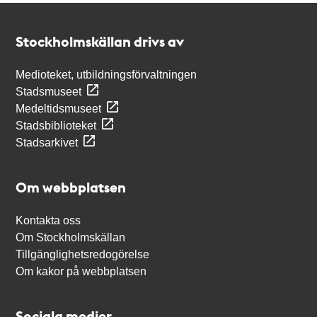
Kontakt
Stockholmskällan
Stockholmskällan drivs av
Medioteket, utbildningsförvaltningen
Stadsmuseet
Medeltidsmuseet
Stadsbiblioteket
Stadsarkivet
Om webbplatsen
Kontakta oss
Om Stockholmskällan
Tillgänglighetsredogörelse
Om kakor på webbplatsen
Sociala medier