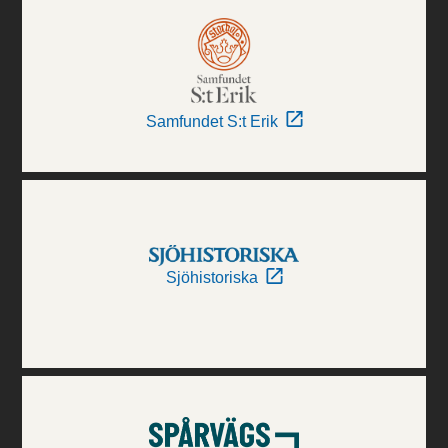
Samfundet S:t Erik
Sjöhistoriska