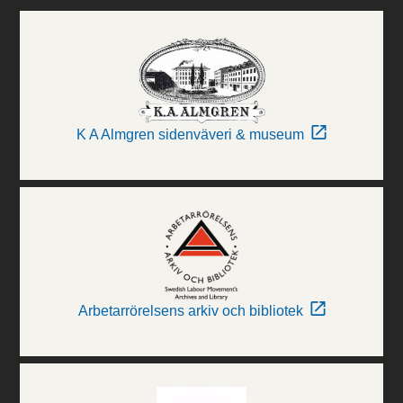
K A Almgren sidenväveri & museum
Arbetarrörelsens arkiv och bibliotek