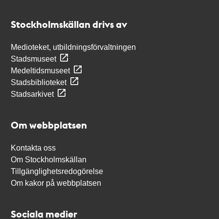
Kontakt
Stockholmskällan
Stockholmskällan drivs av
Medioteket, utbildningsförvaltningen
Stadsmuseet
Medeltidsmuseet
Stadsbiblioteket
Stadsarkivet
Om webbplatsen
Kontakta oss
Om Stockholmskällan
Tillgänglighetsredogörelse
Om kakor på webbplatsen
Sociala medier