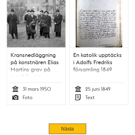
Kransnedläggning
En katolik upptäcks
på konstnären Elias
i Adolfs Fredriks
Martins grav på
församling 1849
Adolf Fredriks
kyrkogård
31 mars 1950
25 juni 1849
Tid
Tid
Foto
Text
Typ
Typ
Nästa