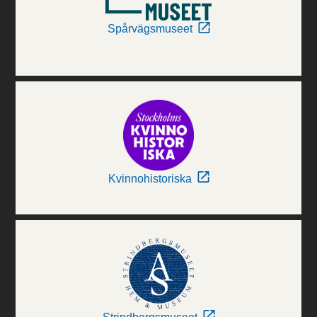
Spårvägsmuseet
Kvinnohistoriska