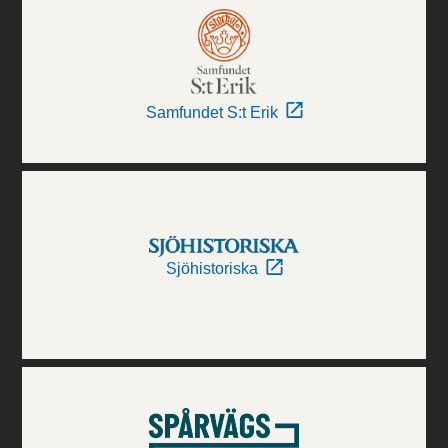
Samfundet S:t Erik
Sjöhistoriska