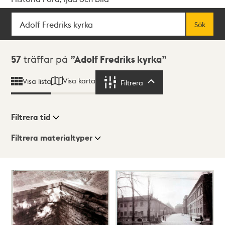
Sök
Fritextsök
Sök
Sökresultat
57
träffar på
Adolf Fredriks kyrka
Visa karta
Visa lista
Filtrera
Filtrera
Filtrera tid
Filtrera materialtyper
Visningsläge
Totalt
57
träffar
Lista
Karta