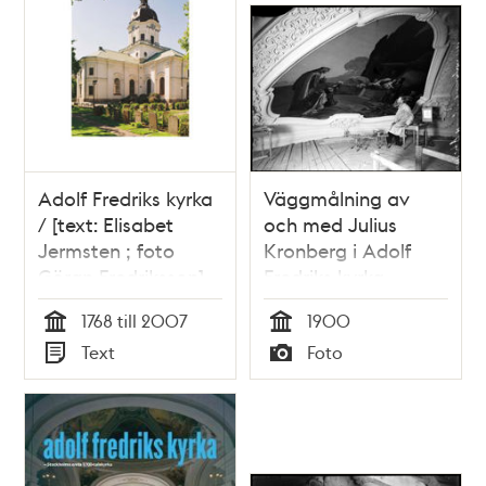
Adolf Fredriks kyrka
Väggmålning av
/ [text: Elisabet
och med Julius
Jermsten ; foto
Kronberg i Adolf
Göran Fredriksson]
Fredriks kyrka
1768 till 2007
1900
Tid
Tid
Text
Foto
Typ
Typ