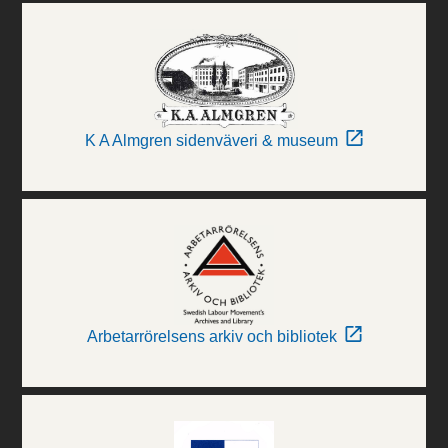
K A Almgren sidenväveri & museum
Arbetarrörelsens arkiv och bibliotek