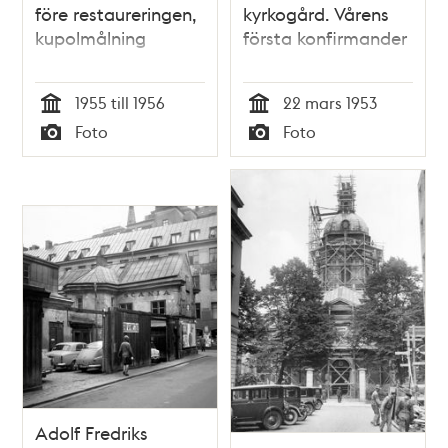
före restaureringen,
kyrkogård. Vårens
kupolmålning
första konfirmander
1955 till 1956
22 mars 1953
Tid
Tid
Foto
Foto
Typ
Typ
Adolf Fredriks