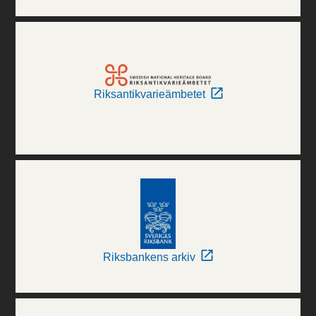
Riksantikvarieämbetet
Riksbankens arkiv