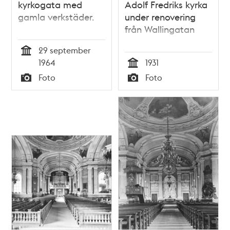
kyrkogata med
Adolf Fredriks kyrka
gamla verkstäder.
under renovering
från Wallingatan
29 september
Tid
1964
1931
Tid
Foto
Foto
Typ
Typ