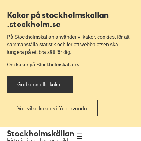
Kakor på stockholmskallan
.stockholm.se
På Stockholmskällan använder vi kakor, cookies, för att
sammanställa statistik och för att webbplatsen ska
fungera på ett bra sätt för dig.
Om kakor på Stockholmskällan
Godkänn alla kakor
Välj vilka kakor vi får använda
Till
Till
Stockholmskällan
navigationen
huvudinnehållet
Historia i ord, ljud och bild