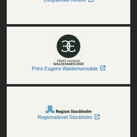
Prins Eugens Waldemarsudde
Regionarkivet Stockholm