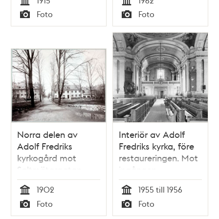
1915
1962
Tid
Tid
Foto
Foto
Typ
Typ
Norra delen av
Interiör av Adolf
Adolf Fredriks
Fredriks kyrka, före
kyrkogård mot
restaureringen. Mot
Saltmätargatan
ingången
1902
1955 till 1956
Tid
Tid
Foto
Foto
Typ
Typ