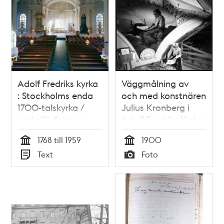
Adolf Fredriks kyrka
Väggmålning av
: Stockholms enda
och med konstnären
1700-talskyrka /
Julius Kronberg i
artikelförfattare:
Adolf Fredriks Kyrka
Elisabet Jermsten
1768 till 1959
1900
Tid
Tid
Text
Foto
Typ
Typ