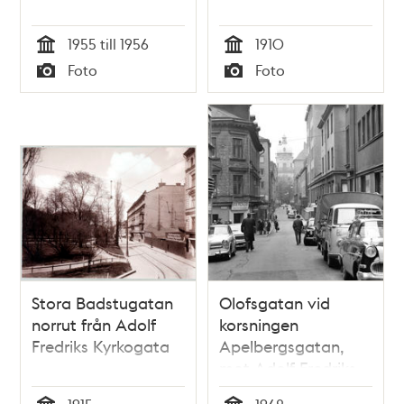
1955 till 1956
1910
Tid
Tid
Foto
Foto
Typ
Typ
Stora Badstugatan
Olofsgatan vid
norrut från Adolf
korsningen
Fredriks Kyrkogata
Apelbergsgatan,
mot Adolf Fredriks
kyrka