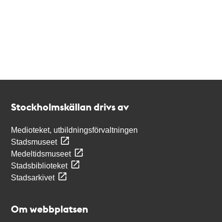
Kontakt
Stockholmskällan
Stockholmskällan drivs av
Medioteket, utbildningsförvaltningen
Stadsmuseet
Medeltidsmuseet
Stadsbiblioteket
Stadsarkivet
Om webbplatsen