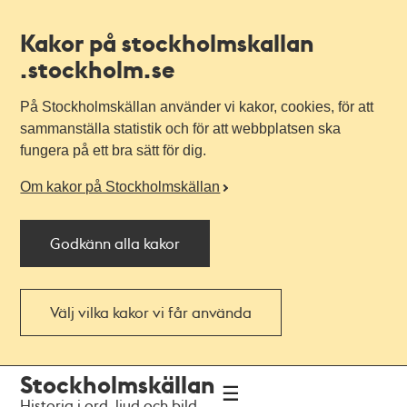
Kakor på stockholmskallan
.stockholm.se
På Stockholmskällan använder vi kakor, cookies, för att
sammanställa statistik och för att webbplatsen ska
fungera på ett bra sätt för dig.
Om kakor på Stockholmskällan
Godkänn alla kakor
Välj vilka kakor vi får använda
Till
Till
Stockholmskällan
navigationen
huvudinnehållet
Historia i ord, ljud och bild