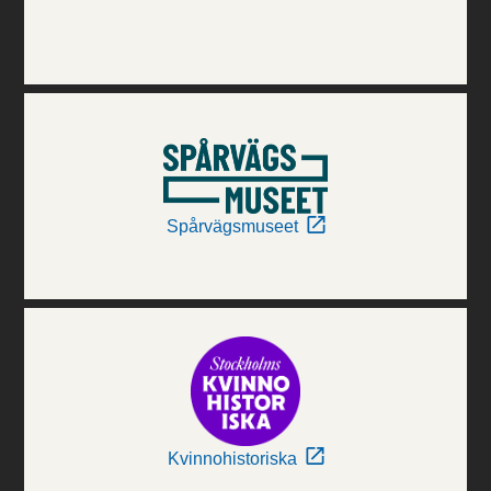
Spårvägsmuseet
Kvinnohistoriska