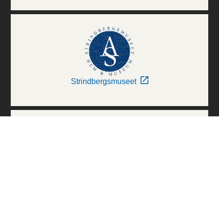
Strindbergsmuseet
Thielska Galleriet