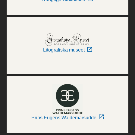
Litografiska museet
Prins Eugens Waldemarsudde