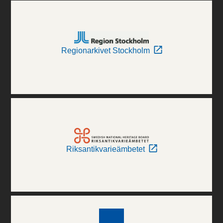
Regionarkivet Stockholm
Riksantikvarieämbetet