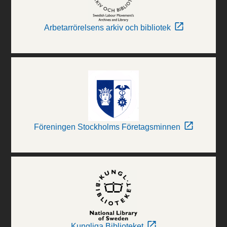
Arbetarrörelsens arkiv och bibliotek
Föreningen Stockholms Företagsminnen
Kungliga Biblioteket