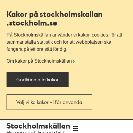
Kakor på stockholmskallan
.stockholm.se
På Stockholmskällan använder vi kakor, cookies, för att
sammanställa statistik och för att webbplatsen ska
fungera på ett bra sätt för dig.
Om kakor på Stockholmskällan
Godkänn alla kakor
Välj vilka kakor vi får använda
Till
Till
Stockholmskällan
navigationen
huvudinnehållet
Historia i ord, ljud och bild