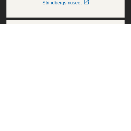
Strindbergsmuseet
Thielska Galleriet
Världskulturmuseerna