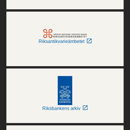
Riksantikvarieämbetet
Riksbankens arkiv