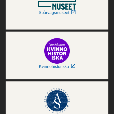
Spårvägsmuseet
Kvinnohistoriska