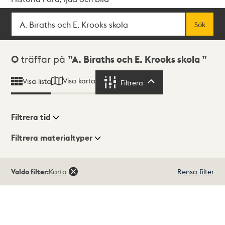
Sök
Fritextsök
Sök
Sökresultat
0
träffar på
A. Biraths och E. Krooks skola
Visa karta
Visa lista
Filtrera
Filtrera
Filtrera tid
Filtrera materialtyper
Visningsläge
Totalt
Valda filter:
Karta
Rensa filter
0
träffar
Lista
Karta