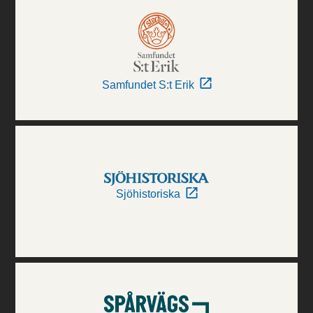
Samfundet S:t Erik
Sjöhistoriska