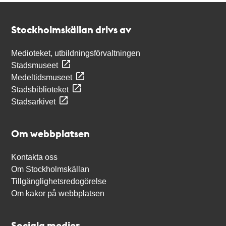
Kontakt
Stockholmskällan
Stockholmskällan drivs av
Medioteket, utbildningsförvaltningen
Stadsmuseet
Medeltidsmuseet
Stadsbiblioteket
Stadsarkivet
Om webbplatsen
Kontakta oss
Om Stockholmskällan
Tillgänglighetsredogörelse
Om kakor på webbplatsen
Sociala medier