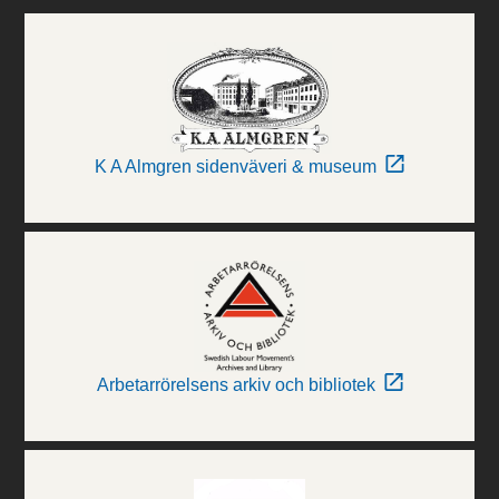
K A Almgren sidenväveri & museum
Arbetarrörelsens arkiv och bibliotek