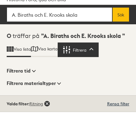
Sök
Fritextsök
Sök
Sökresultat
0
träffar på
A. Biraths och E. Krooks skola
Visa karta
Visa lista
Filtrera
Filtrera
Filtrera tid
Filtrera materialtyper
Visningsläge
Totalt
Valda filter:
Ritning
Rensa filter
0
träffar
Lista
Karta