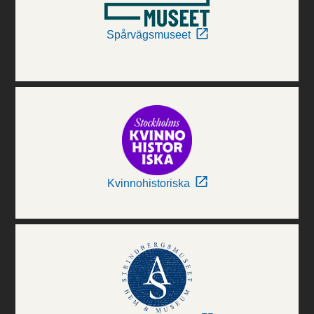
Spårvägsmuseet
Kvinnohistoriska