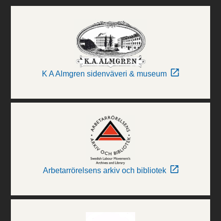
K A Almgren sidenväveri & museum
Arbetarrörelsens arkiv och bibliotek