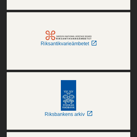
Riksantikvarieämbetet
Riksbankens arkiv