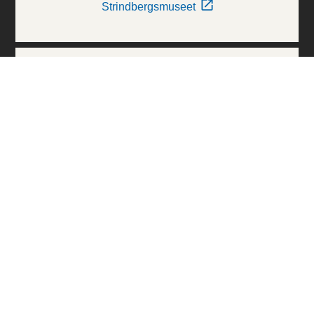
Strindbergsmuseet
Thielska Galleriet
Världskulturmuseerna