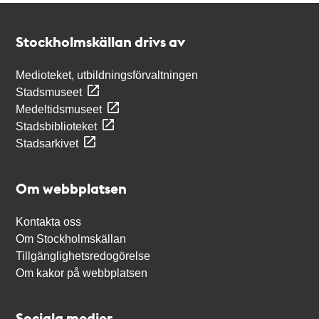
Kontakt
Stockholmskällan
Stockholmskällan drivs av
Medioteket, utbildningsförvaltningen
Stadsmuseet
Medeltidsmuseet
Stadsbiblioteket
Stadsarkivet
Om webbplatsen
Kontakta oss
Om Stockholmskällan
Tillgänglighetsredogörelse
Om kakor på webbplatsen
Sociala medier