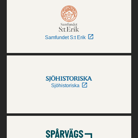
Samfundet S:t Erik
Sjöhistoriska