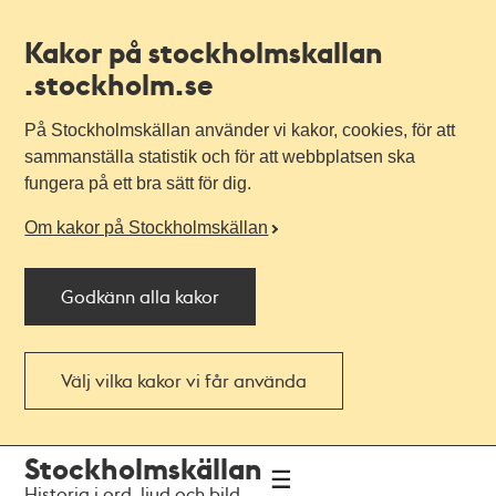
Kakor på stockholmskallan
.stockholm.se
På Stockholmskällan använder vi kakor, cookies, för att
sammanställa statistik och för att webbplatsen ska
fungera på ett bra sätt för dig.
Om kakor på Stockholmskällan
Godkänn alla kakor
Välj vilka kakor vi får använda
Till
Till
Stockholmskällan
navigationen
huvudinnehållet
Historia i ord, ljud och bild