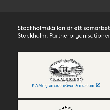
Stockholmskällan är ett samarbete
Stockholm. Partnerorganisationer 
K A Almgren sidenväveri & museum