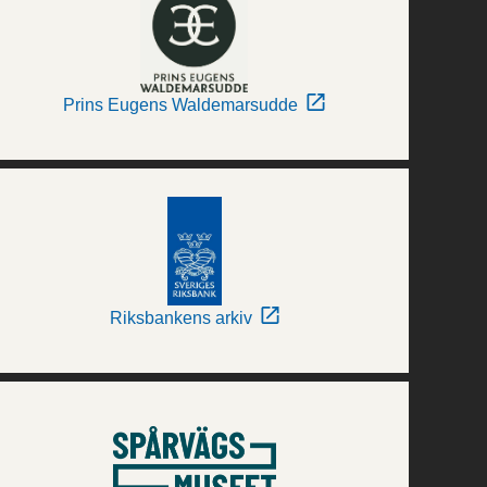
Prins Eugens Waldemarsudde
Riksbankens arkiv