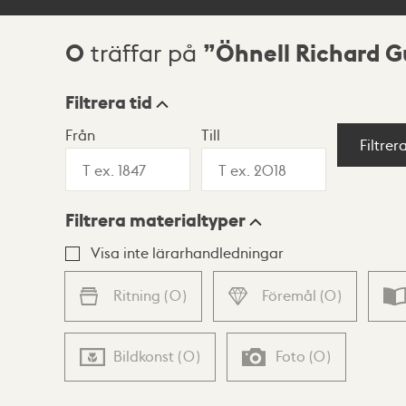
0
Öhnell Richard G
träffar på
Sökresultat
Filtrera tid
Från
Till
Visningsläge
Filtrer
Filtrera materialtyper
Lista
Karta
Visa inte lärarhandledningar
Ritning
(
0
)
Föremål
(
0
)
Bildkonst
(
0
)
Foto
(
0
)