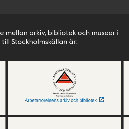
 mellan arkiv, bibliotek och museer i
till Stockholmskällan är:
Arbetarrörelsens arkiv och bibliotek