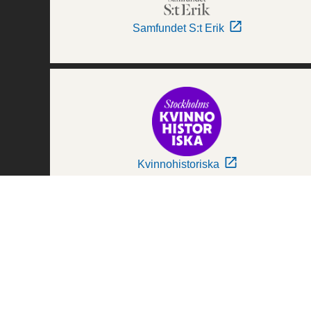
Samfundet S:t Erik
Kvinnohistoriska
Världskulturmuseerna