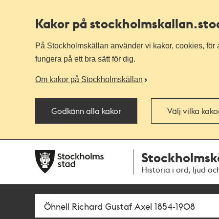
Kakor på stockholmskallan
.st
På Stockholmskällan använder vi kakor, cookies, för a
fungera på ett bra sätt för dig.
Om kakor på Stockholmskällan
Godkänn alla kakor
Välj vilka kak
Till
Till
Stockholmsk
navigationen
huvudinnehållet
Historia i ord, ljud oc
Sök
Fritextsök