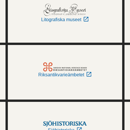
Litografiska museet
Riksantikvarieämbetet