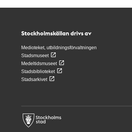
Kontakt
Stockholmskällan
Stockholmskällan drivs av
Medioteket, utbildningsförvaltningen
Stadsmuseet
Medeltidsmuseet
Stadsbiblioteket
Stadsarkivet