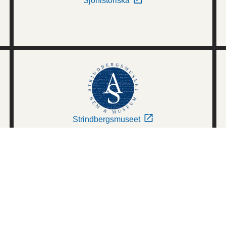
Sjöhistoriska
Strindbergsmuseet