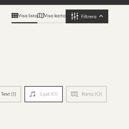
Visa karta
Visa lista
Filtrera
Filtrera
Text
(
1
)
Ljud
(
0
)
Karta
(
0
)