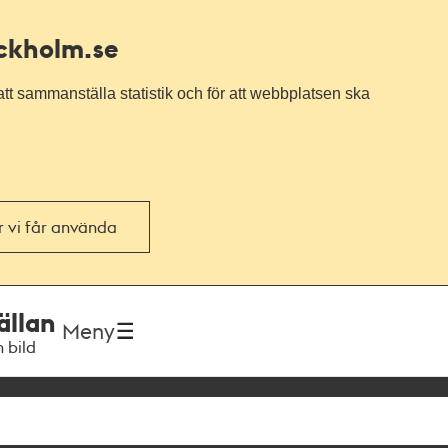
ockholm.se
tt sammanställa statistik och för att webbplatsen ska
or vi får använda
ällan
Meny
h bild