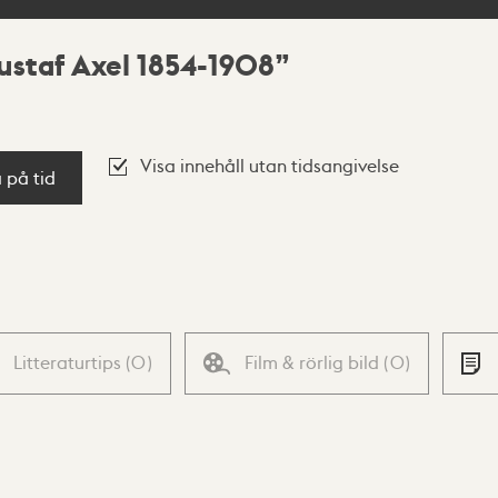
ustaf Axel 1854-1908
Visa innehåll utan tidsangivelse
a på tid
Litteraturtips
(
0
)
Film & rörlig bild
(
0
)