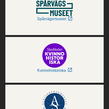
Spårvägsmuseet
Kvinnohistoriska