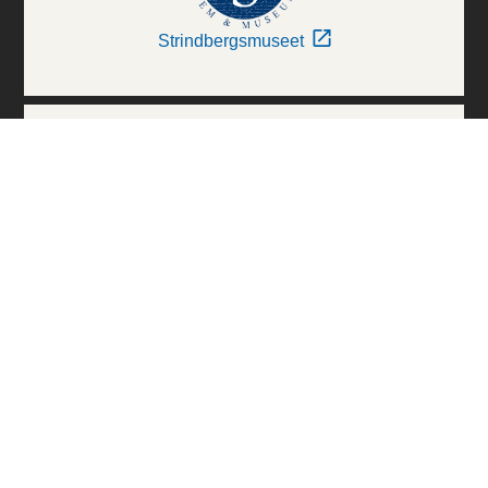
Strindbergsmuseet
Thielska Galleriet
Världskulturmuseerna