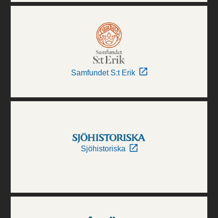
Samfundet S:t Erik
Sjöhistoriska