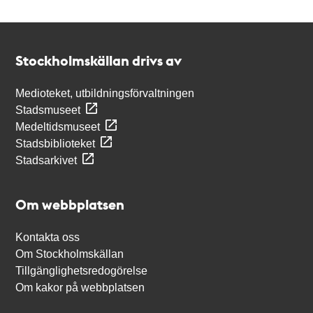
Kontakt
Stockholmskällan
Stockholmskällan drivs av
Medioteket, utbildningsförvaltningen
Stadsmuseet
Medeltidsmuseet
Stadsbiblioteket
Stadsarkivet
Om webbplatsen
Kontakta oss
Om Stockholmskällan
Tillgänglighetsredogörelse
Om kakor på webbplatsen