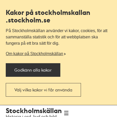
Kakor på stockholmskallan
.stockholm.se
På Stockholmskällan använder vi kakor, cookies, för att
sammanställa statistik och för att webbplatsen ska
fungera på ett bra sätt för dig.
Om kakor på Stockholmskällan
Godkänn alla kakor
Välj vilka kakor vi får använda
Till
Till
Stockholmskällan
navigationen
huvudinnehållet
Historia i ord, ljud och bild