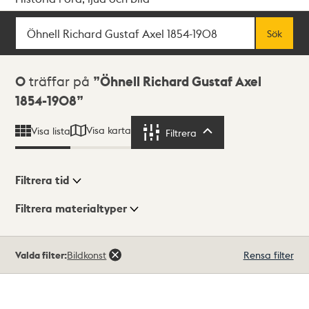
Sök
Fritextsök
Sök
Sökresultat
0
träffar på
Öhnell Richard Gustaf Axel
1854-1908
Visa karta
Visa lista
Filtrera
Filtrera
Filtrera tid
Filtrera materialtyper
Visningsläge
Totalt
Valda filter:
Bildkonst
Rensa filter
0
träffar
Lista
Karta