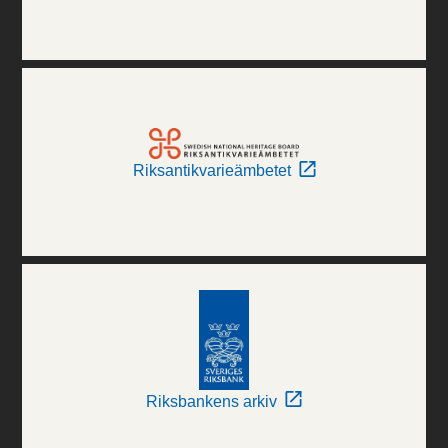
Riksantikvarieämbetet
Riksbankens arkiv