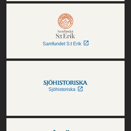
Samfundet S:t Erik
Sjöhistoriska