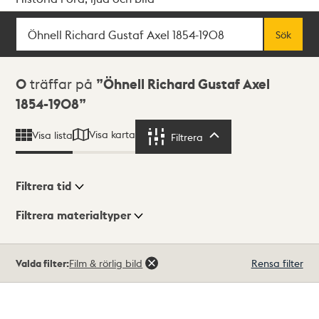
Sök
Fritextsök
Sök
Sökresultat
0
träffar på
Öhnell Richard Gustaf Axel
1854-1908
Visa karta
Visa lista
Filtrera
Filtrera
Filtrera tid
Filtrera materialtyper
Visningsläge
Totalt
Valda filter:
Film & rörlig bild
Rensa filter
0
träffar
Lista
Karta