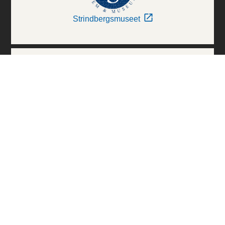
Strindbergsmuseet
Thielska Galleriet
Världskulturmuseerna