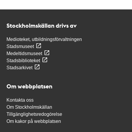
Kontakt
Stockholmskällan
Stockholmskällan drivs av
Medioteket, utbildningsförvaltningen
Stadsmuseet
Medeltidsmuseet
Stadsbiblioteket
Stadsarkivet
Om webbplatsen
Kontakta oss
Om Stockholmskällan
Tillgänglighetsredogörelse
Om kakor på webbplatsen