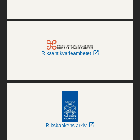
Riksantikvarieämbetet
Riksbankens arkiv