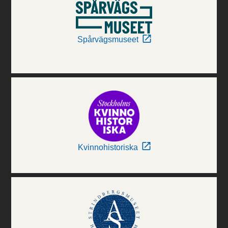
Spårvägsmuseet
Kvinnohistoriska