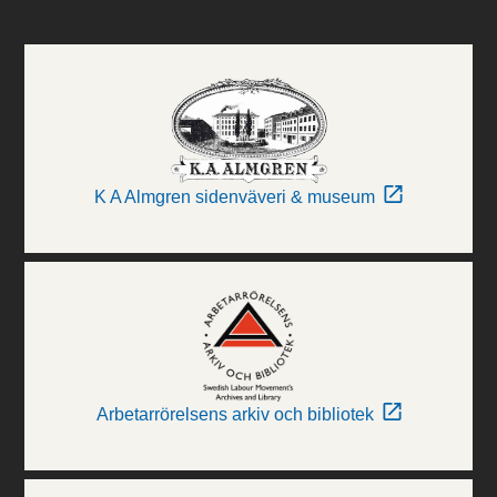
K A Almgren sidenväveri & museum
Arbetarrörelsens arkiv och bibliotek