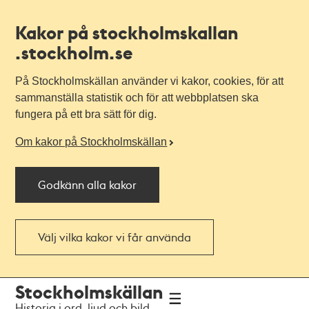
Kakor på stockholmskallan
.stockholm.se
På Stockholmskällan använder vi kakor, cookies, för att
sammanställa statistik och för att webbplatsen ska
fungera på ett bra sätt för dig.
Om kakor på Stockholmskällan
Godkänn alla kakor
Välj vilka kakor vi får använda
Till
Till
Stockholmskällan
navigationen
huvudinnehållet
Historia i ord, ljud och bild