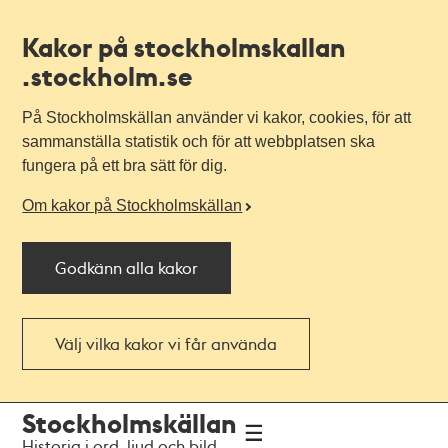
Kakor på stockholmskallan
.stockholm.se
På Stockholmskällan använder vi kakor, cookies, för att
sammanställa statistik och för att webbplatsen ska
fungera på ett bra sätt för dig.
Om kakor på Stockholmskällan
Godkänn alla kakor
Välj vilka kakor vi får använda
Till
Till
Stockholmskällan
navigationen
huvudinnehållet
Historia i ord, ljud och bild