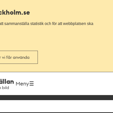
ockholm.se
tt sammanställa statistik och för att webbplatsen ska
or vi får använda
ällan
Meny
h bild