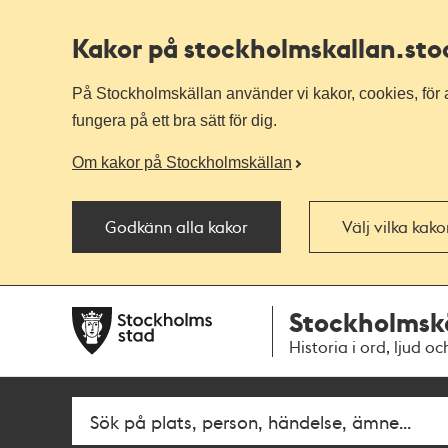
Kakor på stockholmskallan
.st
På Stockholmskällan använder vi kakor, cookies, för a
fungera på ett bra sätt för dig.
Om kakor på Stockholmskällan
Godkänn alla kakor
Välj vilka kak
Till
Till
Stockholmsk
navigationen
huvudinnehållet
Historia i ord, ljud oc
Sök
Fritextsök