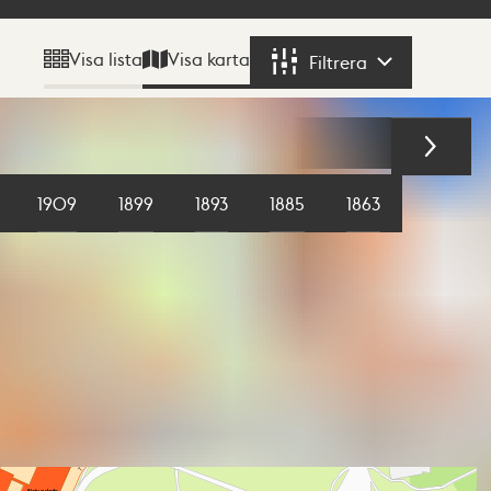
Visa karta
Visa lista
Filtrera
Filtrera
1909
1899
1893
1885
1863
1855