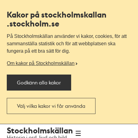
Kakor på stockholmskallan
.stockholm.se
På Stockholmskällan använder vi kakor, cookies, för att
sammanställa statistik och för att webbplatsen ska
fungera på ett bra sätt för dig.
Om kakor på Stockholmskällan
Godkänn alla kakor
Välj vilka kakor vi får använda
Till
Till
Stockholmskällan
navigationen
huvudinnehållet
Historia i ord, ljud och bild