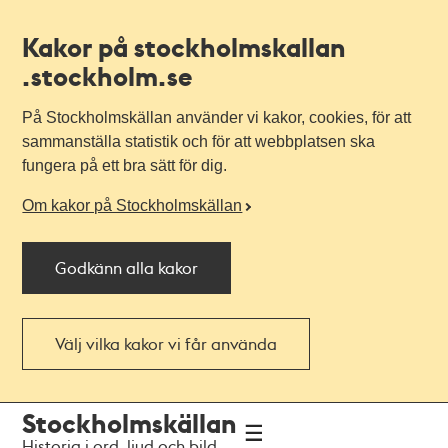
Kakor på stockholmskallan
.stockholm.se
På Stockholmskällan använder vi kakor, cookies, för att
sammanställa statistik och för att webbplatsen ska
fungera på ett bra sätt för dig.
Om kakor på Stockholmskällan
Godkänn alla kakor
Välj vilka kakor vi får använda
Till
Till
Stockholmskällan
navigationen
huvudinnehållet
Historia i ord, ljud och bild