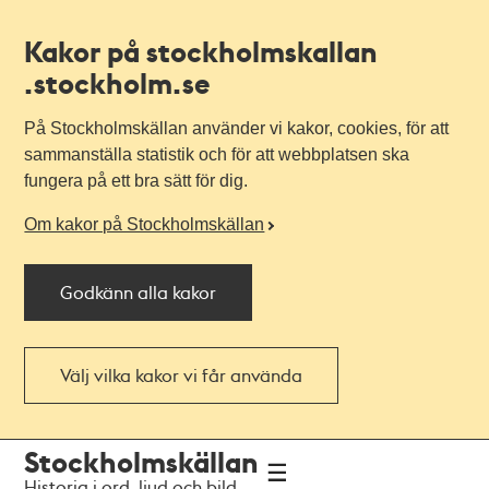
Kakor på stockholmskallan
.stockholm.se
På Stockholmskällan använder vi kakor, cookies, för att
sammanställa statistik och för att webbplatsen ska
fungera på ett bra sätt för dig.
Om kakor på Stockholmskällan
Godkänn alla kakor
Välj vilka kakor vi får använda
Till
Till
Stockholmskällan
navigationen
huvudinnehållet
Historia i ord, ljud och bild