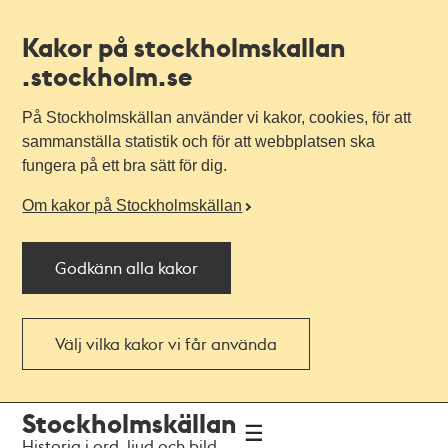
Kakor på stockholmskallan
.stockholm.se
På Stockholmskällan använder vi kakor, cookies, för att
sammanställa statistik och för att webbplatsen ska
fungera på ett bra sätt för dig.
Om kakor på Stockholmskällan
Godkänn alla kakor
Välj vilka kakor vi får använda
Till
Till
Stockholmskällan
navigationen
huvudinnehållet
Historia i ord, ljud och bild