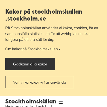
Kakor på stockholmskallan
.stockholm.se
På Stockholmskällan använder vi kakor, cookies, för att
sammanställa statistik och för att webbplatsen ska
fungera på ett bra sätt för dig.
Om kakor på Stockholmskällan
Godkänn alla kakor
Välj vilka kakor vi får använda
Till
Till
Stockholmskällan
navigationen
huvudinnehållet
Historia i ord, ljud och bild