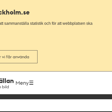
ockholm.se
tt sammanställa statistik och för att webbplatsen ska
or vi får använda
ällan
Meny
h bild