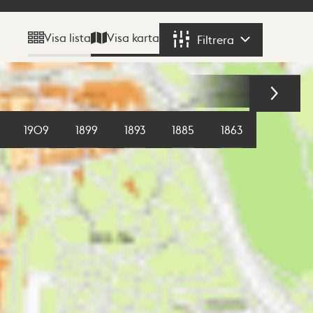
Visa karta
Visa lista
Filtrera
Filtrera
1909
1899
1893
1885
1863
1855