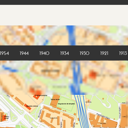
1954
1944
1940
1934
1930
1921
1913