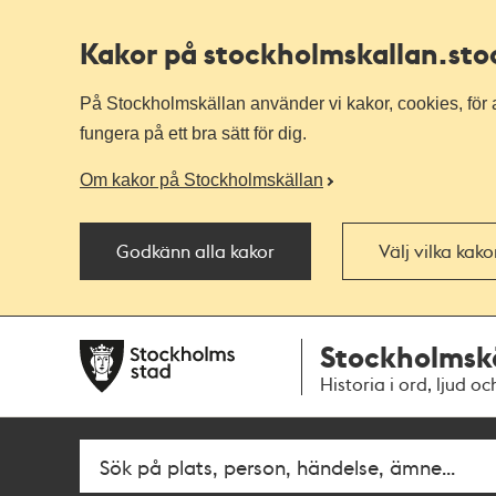
Kakor på stockholmskallan
.st
På Stockholmskällan använder vi kakor, cookies, för a
fungera på ett bra sätt för dig.
Om kakor på Stockholmskällan
Godkänn alla kakor
Välj vilka kak
Till
Till
Stockholmsk
navigationen
huvudinnehållet
Historia i ord, ljud oc
Sök
Fritextsök