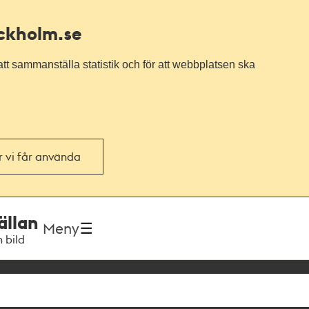
ockholm.se
tt sammanställa statistik och för att webbplatsen ska
or vi får använda
ällan
Meny
h bild