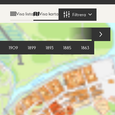
Visa karta
Visa lista
Filtrera
Filtrera
1909
1899
1893
1885
1863
1855