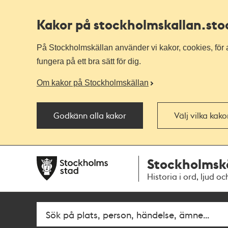
Kakor på stockholmskallan
.st
På Stockholmskällan använder vi kakor, cookies, för a
fungera på ett bra sätt för dig.
Om kakor på Stockholmskällan
Godkänn alla kakor
Välj vilka kak
Till
Till
Stockholmsk
navigationen
huvudinnehållet
Historia i ord, ljud oc
Sök
Fritextsök