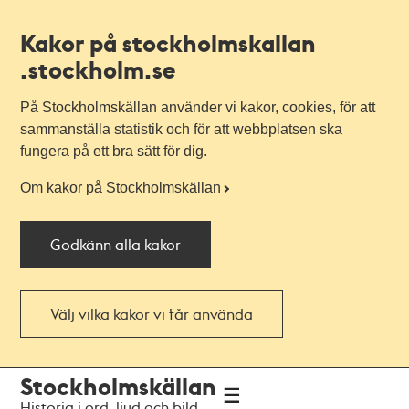
Kakor på stockholmskallan
.stockholm.se
På Stockholmskällan använder vi kakor, cookies, för att
sammanställa statistik och för att webbplatsen ska
fungera på ett bra sätt för dig.
Om kakor på Stockholmskällan
Godkänn alla kakor
Välj vilka kakor vi får använda
Till
Till
Stockholmskällan
navigationen
huvudinnehållet
Historia i ord, ljud och bild