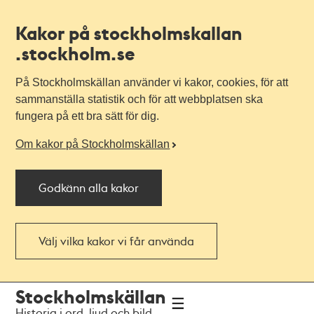
Kakor på stockholmskallan
.stockholm.se
På Stockholmskällan använder vi kakor, cookies, för att
sammanställa statistik och för att webbplatsen ska
fungera på ett bra sätt för dig.
Om kakor på Stockholmskällan
Godkänn alla kakor
Välj vilka kakor vi får använda
Till
Till
Stockholmskällan
navigationen
huvudinnehållet
Historia i ord, ljud och bild