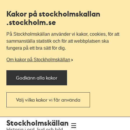
Kakor på stockholmskallan
.stockholm.se
På Stockholmskällan använder vi kakor, cookies, för att
sammanställa statistik och för att webbplatsen ska
fungera på ett bra sätt för dig.
Om kakor på Stockholmskällan
Godkänn alla kakor
Välj vilka kakor vi får använda
Till
Till
Stockholmskällan
navigationen
huvudinnehållet
Historia i ord, ljud och bild