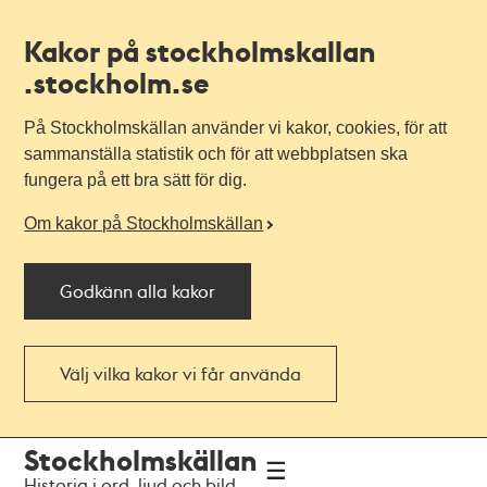
Kakor på stockholmskallan
.stockholm.se
På Stockholmskällan använder vi kakor, cookies, för att
sammanställa statistik och för att webbplatsen ska
fungera på ett bra sätt för dig.
Om kakor på Stockholmskällan
Godkänn alla kakor
Välj vilka kakor vi får använda
Till
Till
Stockholmskällan
navigationen
huvudinnehållet
Historia i ord, ljud och bild