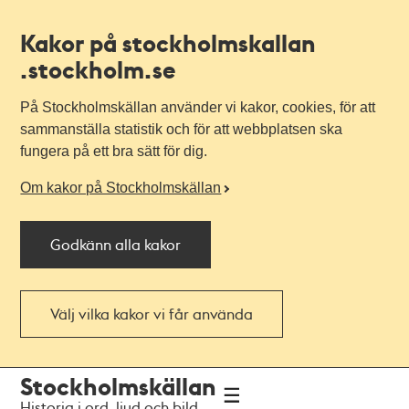
Kakor på stockholmskallan
.stockholm.se
På Stockholmskällan använder vi kakor, cookies, för att
sammanställa statistik och för att webbplatsen ska
fungera på ett bra sätt för dig.
Om kakor på Stockholmskällan
Godkänn alla kakor
Välj vilka kakor vi får använda
Till
Till
Stockholmskällan
navigationen
huvudinnehållet
Historia i ord, ljud och bild