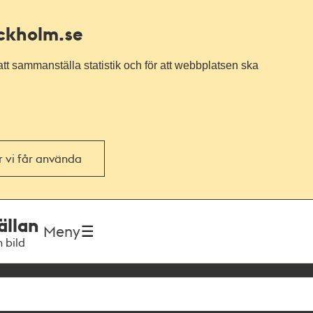
ockholm.se
tt sammanställa statistik och för att webbplatsen ska
or vi får använda
ällan
Meny
h bild