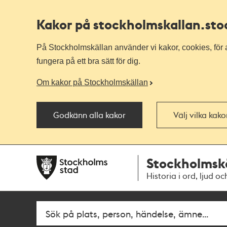
Kakor på stockholmskallan
.st
På Stockholmskällan använder vi kakor, cookies, för a
fungera på ett bra sätt för dig.
Om kakor på Stockholmskällan
Godkänn alla kakor
Välj vilka kak
Till
Till
Stockholmsk
navigationen
huvudinnehållet
Historia i ord, ljud oc
Sök
Fritextsök