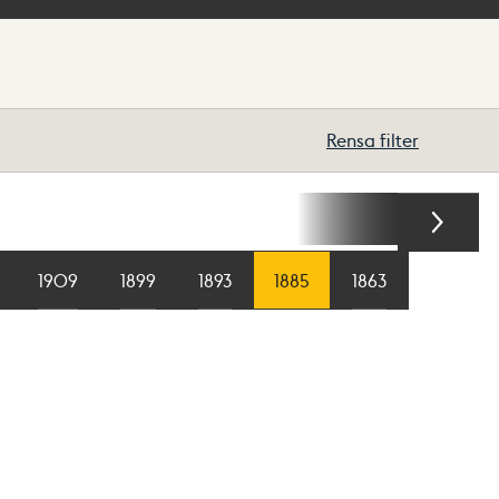
Rensa filter
1909
1909
1899
1899
1893
1893
1885
1885
1863
1863
1855
1855