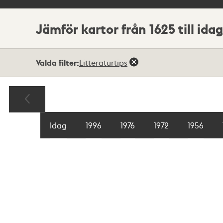
Jämför kartor från 1625 till idag
Valda filter:
Litteraturtips
Karta
Idag
Idag
1996
1996
1976
1976
1972
1972
1956
1956