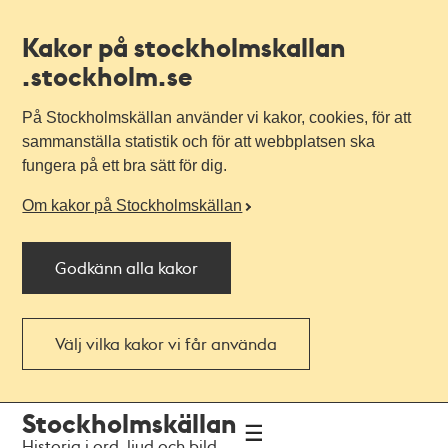
Kakor på stockholmskallan
.stockholm.se
På Stockholmskällan använder vi kakor, cookies, för att
sammanställa statistik och för att webbplatsen ska
fungera på ett bra sätt för dig.
Om kakor på Stockholmskällan
Godkänn alla kakor
Välj vilka kakor vi får använda
Till
Till
Stockholmskällan
navigationen
huvudinnehållet
Historia i ord, ljud och bild