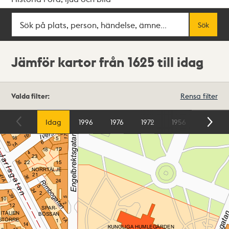
Sök
Fritextsök
Sök
Jämför kartor från 1625 till idag
Valda filter:
Rensa filter
Karta
Idag
1996
1976
1972
1956
1954