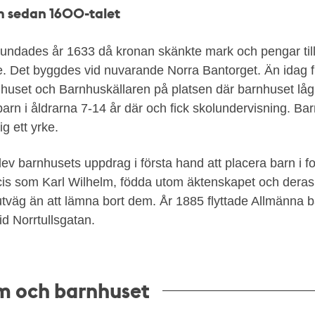
m sedan 1600-talet
undades år 1633 då kronan skänkte mark och pengar till 
e. Det byggdes vid nuvarande Norra Bantorget. Än idag 
huset och Barnhuskällaren på platsen där barnhuset lå
arn i åldrarna 7-14 år där och fick skolundervisning. Ba
sig ett yrke.
lev barnhusets uppdrag i första hand att placera barn i
ecis som Karl Wilhelm, födda utom äktenskapet och de
tväg än att lämna bort dem. År 1885 flyttade Allmänna ba
d Norrtullsgatan.
lm och barnhuset