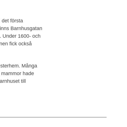
det första
finns Barnhusgatan
g. Under 1600- och
rnen fick också
 fosterhem. Många
ras mammor hade
rnhuset till