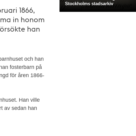
uari 1866,
mma in honom
försökte han
barnhuset och han
han fosterbarn på
ängd för åren 1866-
rnhuset. Han ville
rt av sedan han