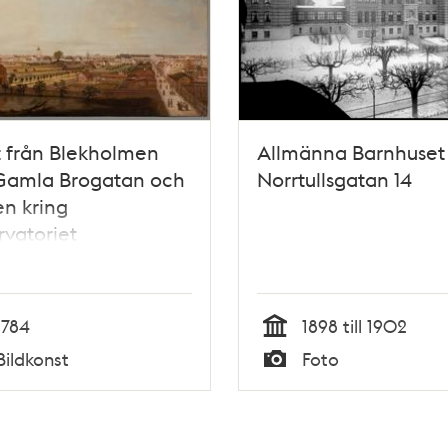
t från Blekholmen
Allmänna Barnhuset
Gamla Brogatan och
Norrtullsgatan 14
en kring
vatoriet
1784
1898 till 1902
Tid
Bildkonst
Foto
Typ