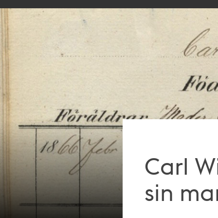
Carl W
sin m