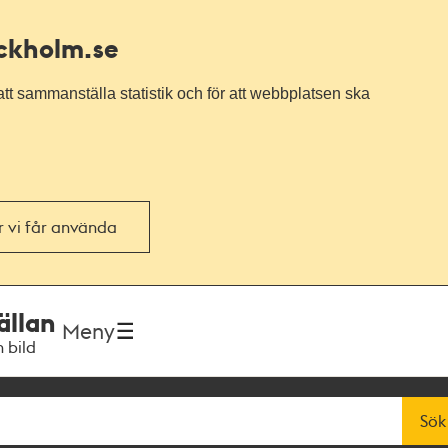
ockholm.se
tt sammanställa statistik och för att webbplatsen ska
or vi får använda
ällan
Meny
h bild
Sök