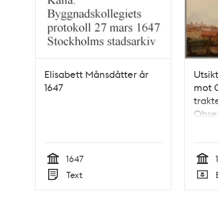
Elisabett Månsdåtter år
Utsik
1647
mot 
trakt
Obser
1647
Tid
Tid
Text
Typ
Typ