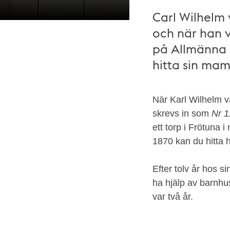
Carl Wilhelm 
och när han
på Allmänna b
Carl
hitta sin ma
Wilhelm
Nybergs
När Karl Wilhelm 
fil
skrevs in som
Nr 1
i
ett torp i Frötuna 
Barnhusets
1870 kan du hitta
förteckning.
Stockholms
Efter tolv år hos si
stadsarkiv
ha hjälp av barnhu
var två år.