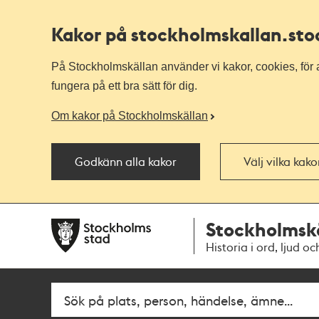
Kakor på stockholmskallan
.st
På Stockholmskällan använder vi kakor, cookies, för a
fungera på ett bra sätt för dig.
Om kakor på Stockholmskällan
Godkänn alla kakor
Välj vilka kak
Till
Till
Stockholmsk
navigationen
huvudinnehållet
Historia i ord, ljud oc
Fritextsök