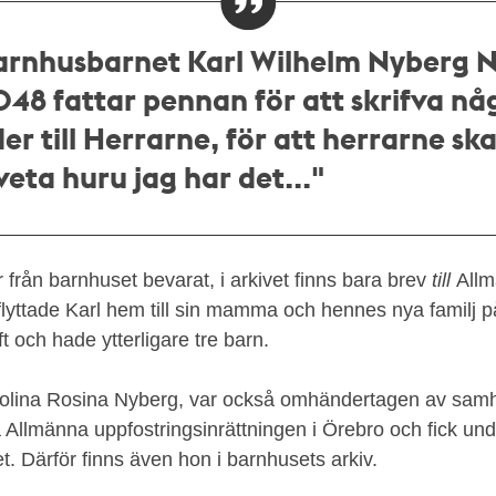
arnhusbarnet Karl
Wilhelm
Nyberg
N
048 fattar pennan för att skrifva nå
er till Herrarne, för att herrarne ska
veta huru jag har det..."
r från barnhuset bevarat, i arkivet finns bara brev
till
Allm
flyttade Karl hem till sin mamma och hennes nya familj
 och hade ytterligare tre barn.
lina Rosina Nyberg, var också omhändertagen av samh
 Allmänna uppfostringsinrättningen i Örebro och fick und
. Därför finns även hon i barnhusets arkiv.