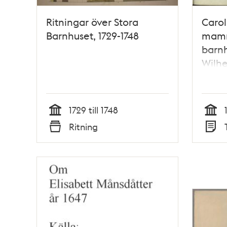
Ritningar över Stora
Carol
Barnhuset, 1729-1748
mamm
barnh
Wilh
1729 till 1748
Tid
Tid
Ritning
Typ
Typ