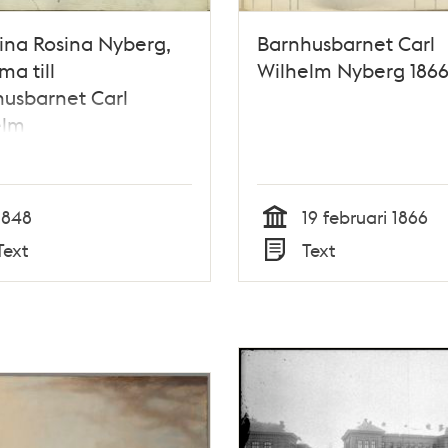
ina Rosina Nyberg,
Barnhusbarnet Carl
a till
Wilhelm Nyberg 186
usbarnet Carl
elm
1848
19 februari 1866
Tid
Text
Text
Typ