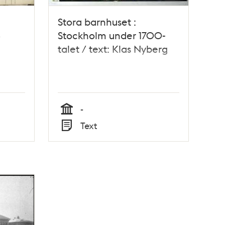
Stora barnhuset :
6
Stockholm under 1700-
talet / text: Klas Nyberg
-
Tid
Text
Typ