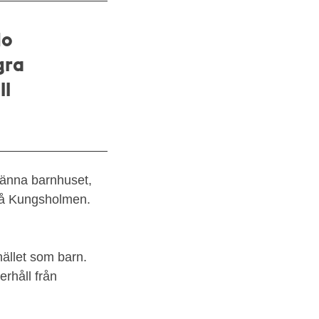
o
gra
ll
änna barnhuset,
 på Kungsholmen.
ället som barn.
erhåll från