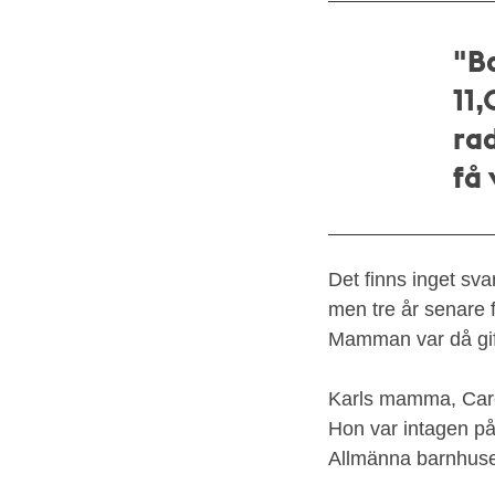
"B
11,
rad
få 
Det finns inget sva
men tre år senare 
Mamman var då gift
Karls mamma, Caro
Hon var intagen på
Allmänna barnhuset