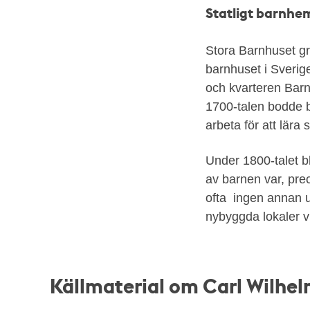
Statligt barnhe
Stora Barnhuset gr
barnhuset i Sverig
och kvarteren Barn
1700-talen bodde b
arbeta för att lära 
Under 1800-talet b
av barnen var, pr
ofta ingen annan u
nybyggda lokaler vi
Källmaterial om Carl Wilhe