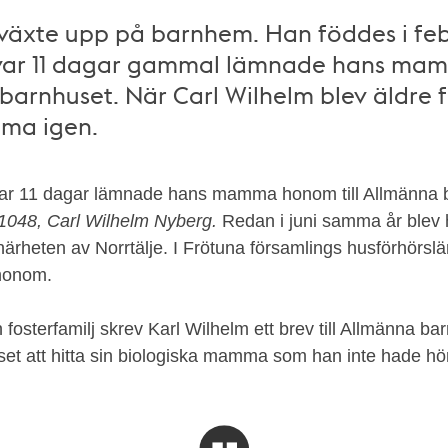
växte upp på barnhem. Han föddes i febr
 var 11 dagar gammal lämnade hans ma
arnhuset. När Carl Wilhelm blev äldre 
mma igen.
var 11 dagar lämnade hans mamma honom till Allmänna 
1048, Carl Wilhelm Nyberg.
Redan i juni samma år blev 
i närheten av Norrtälje. I Frötuna församlings husförhörsl
 honom.
n fosterfamilj skrev Karl Wilhelm ett brev till Allmänna ba
set att hitta sin biologiska mamma som han inte hade hö