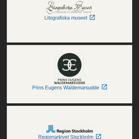
Litografiska museet
Prins Eugens Waldemarsudde
Regionarkivet Stockholm