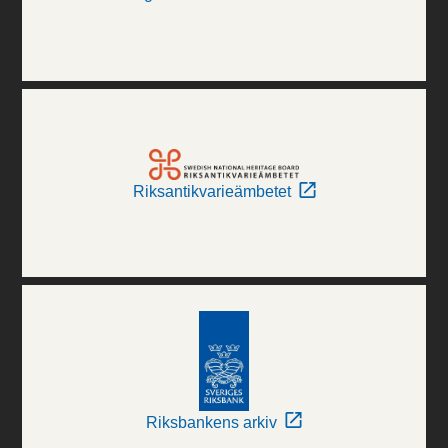
Riksantikvarieämbetet
Riksbankens arkiv