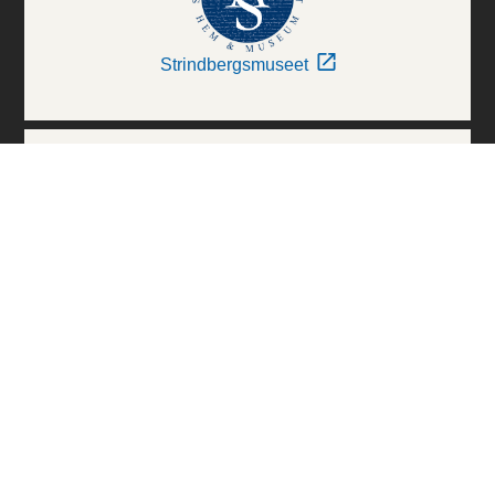
Strindbergsmuseet
Thielska Galleriet
Världskulturmuseerna