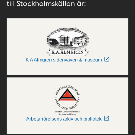
till Stockholmskällan är:
K A Almgren sidenväveri & museum
Arbetarrörelsens arkiv och bibliotek