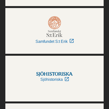
Samfundet S:t Erik
Sjöhistoriska