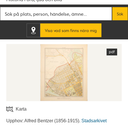
Fritextsök
Sök
Visa vad som finns nära mig
Karta
Upphov: Alfred Bentzer (1856-1915).
Stadsarkivet