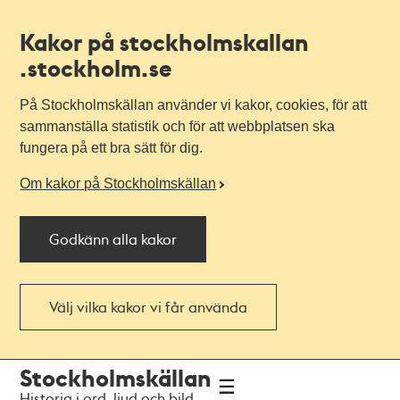
Kakor på stockholmskallan
.stockholm.se
På Stockholmskällan använder vi kakor, cookies, för att
sammanställa statistik och för att webbplatsen ska
fungera på ett bra sätt för dig.
Om kakor på Stockholmskällan
Godkänn alla kakor
Välj vilka kakor vi får använda
Till
Till
Stockholmskällan
navigationen
huvudinnehållet
Historia i ord, ljud och bild