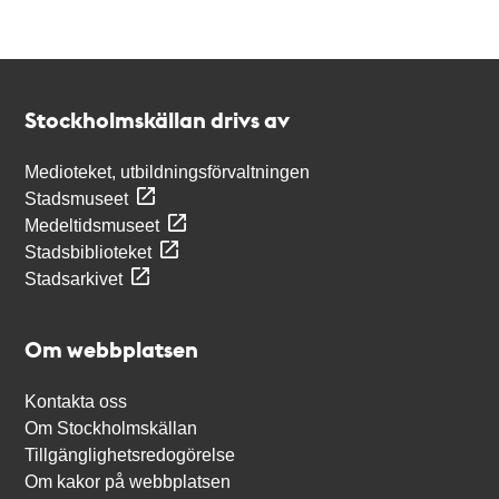
Kontakt
Stockholmskällan
Stockholmskällan drivs av
Medioteket, utbildningsförvaltningen
Stadsmuseet
Medeltidsmuseet
Stadsbiblioteket
Stadsarkivet
Om webbplatsen
Kontakta oss
Om Stockholmskällan
Tillgänglighetsredogörelse
Om kakor på webbplatsen