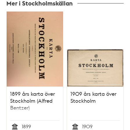
Mer i Stockholmskällan
Relaterade
poster
och
teman
1899 års karta över
1909 års karta över
Stockholm (Alfred
Stockholm
Bentzer)
1899
1909