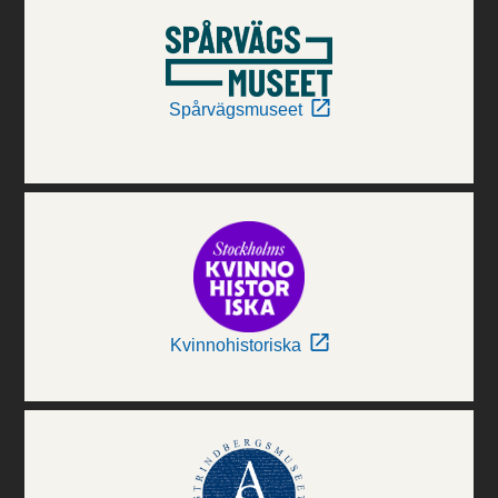
Spårvägsmuseet
Kvinnohistoriska