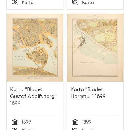
Tid
Tid
Karta
Karta
Typ
Typ
Karta "Bladet
Karta "Bladet
Gustaf Adolfs torg"
Hornstull" 1899
1899
1899
1899
Tid
Tid