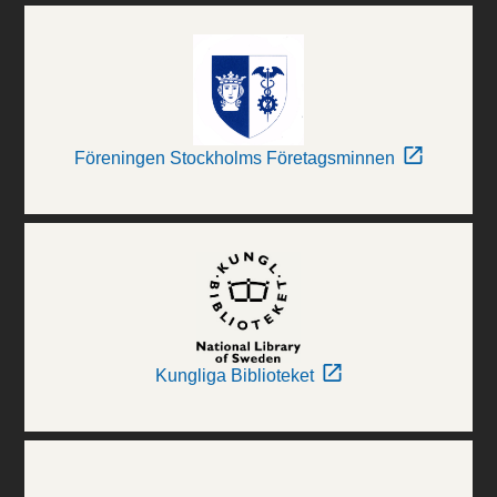
Föreningen Stockholms Företagsminnen
Kungliga Biblioteket