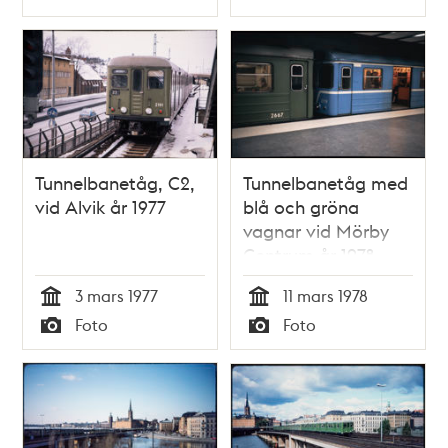
Typ
Typ
Tunnelbanetåg, C2,
Tunnelbanetåg med
vid Alvik år 1977
blå och gröna
vagnar vid Mörby
Centrum år 1978
3 mars 1977
11 mars 1978
Tid
Tid
Foto
Foto
Typ
Typ