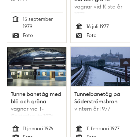
vagnar vid Kista år
1977
15 september
Tid
1979
16 juli 1977
Tid
Foto
Foto
Typ
Typ
Tunnelbanetåg med
Tunnelbanetåg på
blå och gröna
Söderströmsbron
vagnar vid T-
vintern år 1977
Centralen år 1976
11 januari 1976
11 februari 1977
Tid
Tid
Foto
Foto