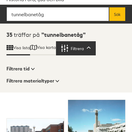
Sök
Fritextsök
Sök
Sökresultat
35
träffar på
tunnelbanetåg
Visa karta
Visa lista
Filtrera
Filtrera
Filtrera tid
Filtrera materialtyper
Visningsläge
Totalt
35
träffar
Lista
Karta