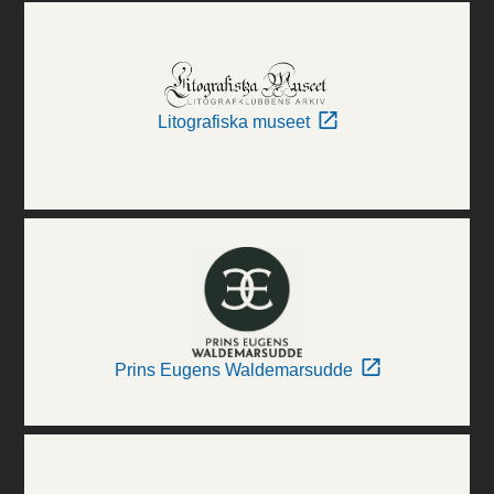
Litografiska museet
Prins Eugens Waldemarsudde