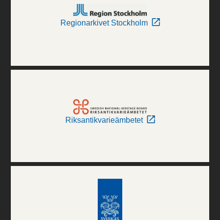
Regionarkivet Stockholm
Riksantikvarieämbetet