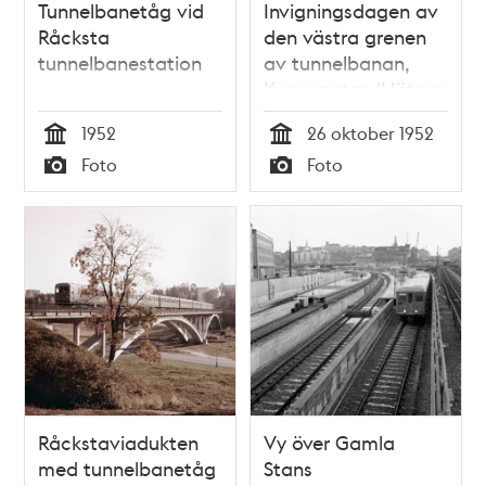
Tunnelbanetåg vid
Invigningsdagen av
Råcksta
den västra grenen
tunnelbanestation
av tunnelbanan,
Kungsgatan/Hötorget
-Vällingby.
1952
26 oktober 1952
Premiärresenärer
Tid
Tid
Foto
Foto
kliver av och på
Typ
Typ
tunnelbanetåget vid
station
Fridhemsplan.
Råckstaviadukten
Vy över Gamla
med tunnelbanetåg
Stans