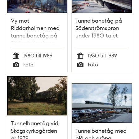
Vy mot
Tunnelbanetåg på
Riddarholmen med
Söderströmsbron
tunnelbanetåg på
under 1980-talet
Söderströmsbron
under 1980-talet
1980 till 1989
1980 till 1989
Tid
Tid
Foto
Foto
Typ
Typ
Tunnelbanetåg vid
Skogskyrkogården
Tunnelbanetåg med
år 1979
blå och gröna