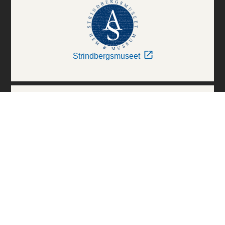
Strindbergsmuseet
Thielska Galleriet