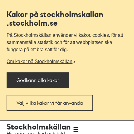
Kakor på stockholmskallan
.stockholm.se
På Stockholmskällan använder vi kakor, cookies, för att
sammanställa statistik och för att webbplatsen ska
fungera på ett bra sätt för dig.
Om kakor på Stockholmskällan
Godkänn alla kakor
Välj vilka kakor vi får använda
Till
Till
Stockholmskällan
navigationen
huvudinnehållet
Historia i ord, ljud och bild