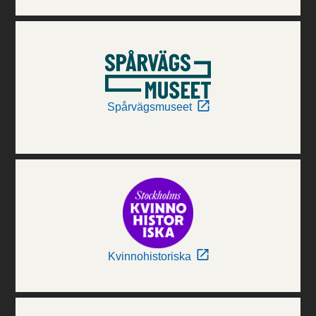
Spårvägsmuseet
Kvinnohistoriska