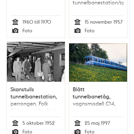
tunnelbanestation/spår
mot söder med ett
tunnelbanetåg
1960 till 1970
15 november 1957
Tid
Tid
Foto
Foto
Typ
Typ
Skanstulls
Blått
tunnelbanestation,
tunnelbanetåg,
perrongen. Folk
vagnsmodell C14,
kliver av och på ett
passerar äng med
tunnelbanetåg
maskrosor år 1997
5 oktober 1952
25 maj 1997
Tid
Tid
Foto
Foto