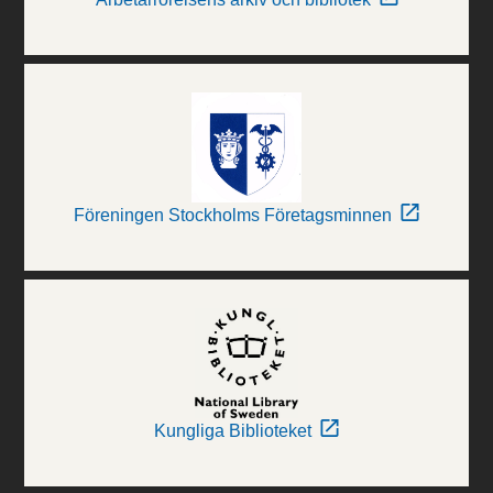
Föreningen Stockholms Företagsminnen
Kungliga Biblioteket