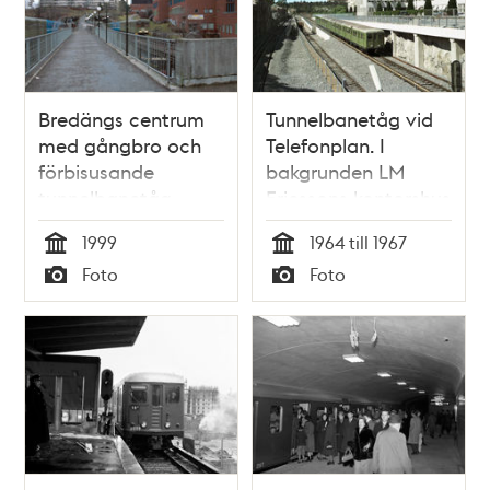
Bredängs centrum
Tunnelbanetåg vid
med gångbro och
Telefonplan. I
förbisusande
bakgrunden LM
tunnelbanetåg
Ericssons kontorshus
1999
1964 till 1967
Tid
Tid
Foto
Foto
Typ
Typ