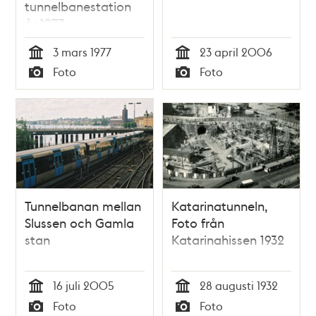
tunnelbanestation
år 1977
3 mars 1977
23 april 2006
Tid
Tid
Foto
Foto
Typ
Typ
Tunnelbanan mellan
Katarinatunneln,
Slussen och Gamla
Foto från
stan
Katarinahissen 1932
16 juli 2005
28 augusti 1932
Tid
Tid
Foto
Foto