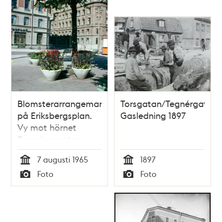
Blomsterarrangemang
Torsgatan/Tegnérgatan.
på Eriksbergsplan.
Gasledning 1897
Vy mot hörnet
Regeringsgatan-
Tegnérgatan
7 augusti 1965
1897
Tid
Tid
Foto
Foto
Typ
Typ