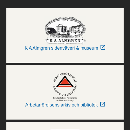
K A Almgren sidenväveri & museum
Arbetarrörelsens arkiv och bibliotek