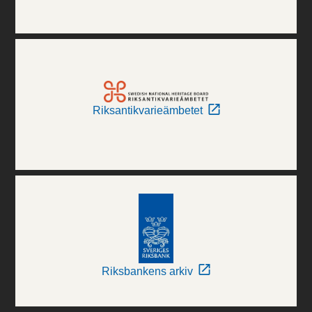
Riksantikvarieämbetet
Riksbankens arkiv