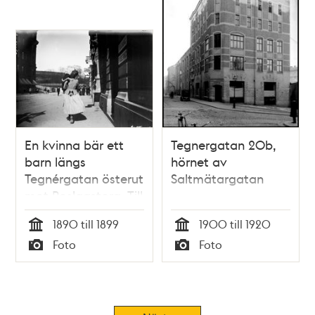
En kvinna bär ett
Tegnergatan 20b,
barn längs
hörnet av
Tegnérgatan österut
Saltmätargatan
mot Roslagstorg. Till
höger Tegnérgatan
1890 till 1899
1900 till 1920
3 och i fonden
Tid
Tid
Foto
Foto
Eriksberg.
Typ
Typ