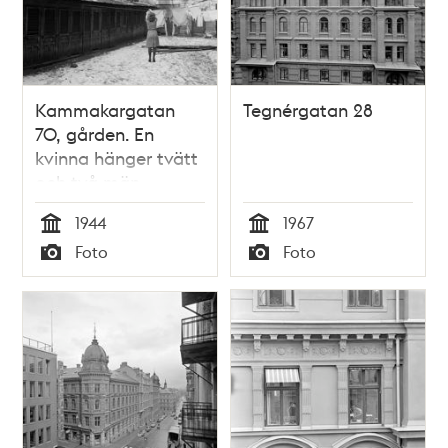
Kammakargatan
Tegnérgatan 28
70, gården. En
kvinna hänger tvätt
och två män
arbetar på taket till
1944
1967
längan med
Tid
Tid
Foto
Foto
utedass. Huset i
Typ
Typ
fonden ligger vid
Tegnérgatan 57