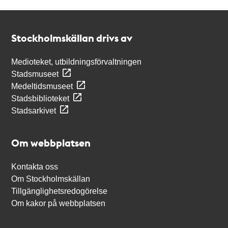
Kontakt
Stockholmskällan
Stockholmskällan drivs av
Medioteket, utbildningsförvaltningen
Stadsmuseet
Medeltidsmuseet
Stadsbiblioteket
Stadsarkivet
Om webbplatsen
Kontakta oss
Om Stockholmskällan
Tillgänglighetsredogörelse
Om kakor på webbplatsen