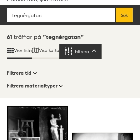
Sök
Fritextsök
Sök
Sökresultat
61
träffar på
tegnérgatan
Visa karta
Visa lista
Filtrera
Filtrera
Filtrera tid
Filtrera materialtyper
Visningsläge
Totalt
61
träffar
Lista
Karta