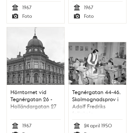
1967
1967
Tid
Tid
Foto
Foto
Typ
Typ
Hörntornet vid
Tegnérgatan 44-46.
Tegnérgatan 26 -
Skolmognadsprov i
Holländargatan 27
Adolf Fredriks
folkskola
1967
24 april 1950
Tid
Tid