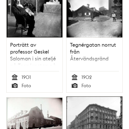
Porträtt av
Tegnérgatan norrut
professor Geskel
från
Saloman i sin ateljé
Återvändsgränd
på Tegnérgatan på
sin 80-årsdag
1901
1902
Tid
Tid
Foto
Foto
Typ
Typ