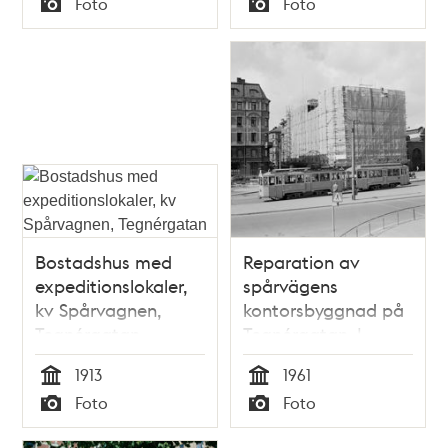
Foto
Foto
Typ
Typ
Bostadshus med
Reparation av
expeditionslokaler,
spårvägens
kv Spårvagnen,
kontorsbyggnad på
Tegnérgatan
Tegnérgatan. I
förgrunden ett
1913
1961
buggtåg med släp
Tid
Tid
Foto
Foto
Typ
Typ