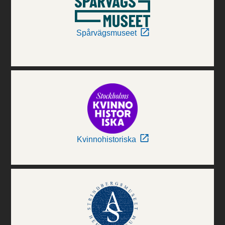
Spårvägsmuseet
Kvinnohistoriska