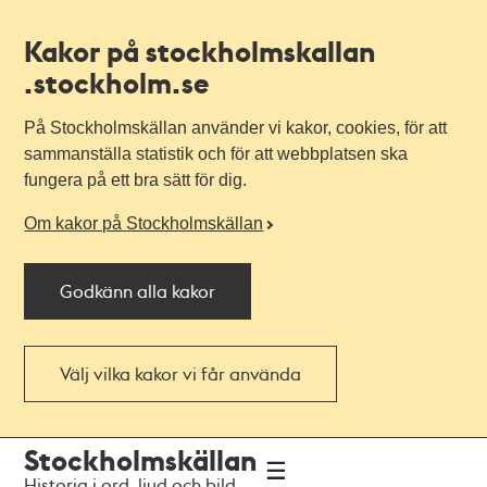
Kakor på stockholmskallan
.stockholm.se
På Stockholmskällan använder vi kakor, cookies, för att
sammanställa statistik och för att webbplatsen ska
fungera på ett bra sätt för dig.
Om kakor på Stockholmskällan
Godkänn alla kakor
Välj vilka kakor vi får använda
Till
Till
Stockholmskällan
navigationen
huvudinnehållet
Historia i ord, ljud och bild