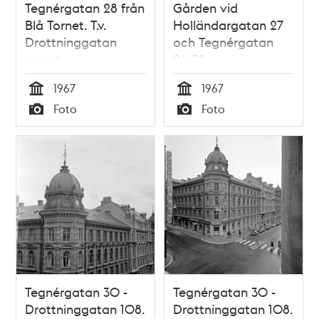
Tegnérgatan 28 från
Gården vid
Blå Tornet. T.v.
Holländargatan 27
Drottninggatan
och Tegnérgatan
norrut
26-28
1967
1967
Tid
Tid
Foto
Foto
Typ
Typ
Tegnérgatan 30 -
Tegnérgatan 30 -
Drottninggatan 108.
Drottninggatan 108.