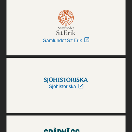
Samfundet S:t Erik
Sjöhistoriska