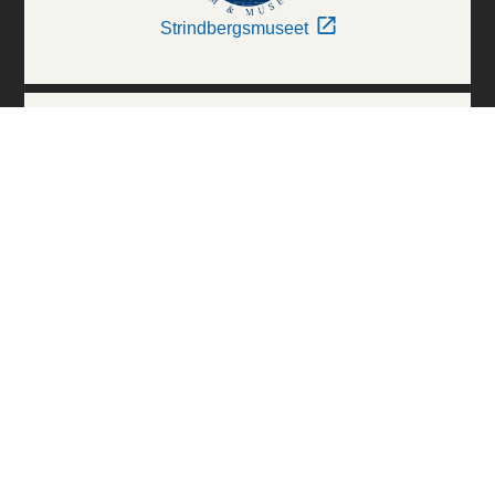
Strindbergsmuseet
Thielska Galleriet
Världskulturmuseerna