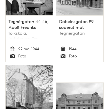
Tegnérgatan 44-46,
Döbelnsgatan 29
Adolf Fredriks
söderut mot
folkskola.
Tegnérgatan
Inskrivning. Tre
skolbarn med sina
22 maj 1944
1944
mödrar
Tid
Tid
Foto
Foto
Typ
Typ