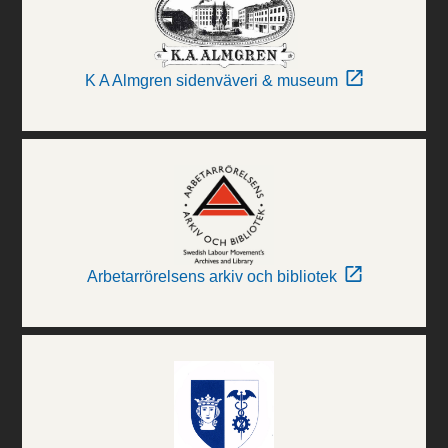
K A Almgren sidenväveri & museum
Arbetarrörelsens arkiv och bibliotek