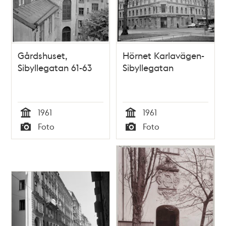
Gårdshuset,
Hörnet Karlavägen-
Sibyllegatan 61-63
Sibyllegatan
1961
1961
Tid
Tid
Foto
Foto
Typ
Typ