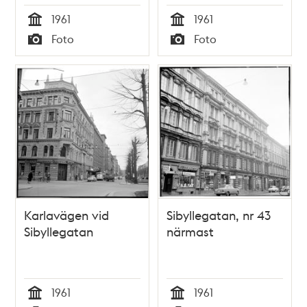
1961
1961
Tid
Tid
Foto
Foto
Typ
Typ
Karlavägen vid
Sibyllegatan, nr 43
Sibyllegatan
närmast
1961
1961