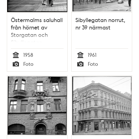
Östermalms saluhall
Sibyllegatan norrut,
från hörnet av
nr 39 närmast
Storgatan och
Sibyllegatan
1958
1961
Tid
Tid
Foto
Foto
Typ
Typ