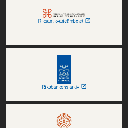
Riksantikvarieämbetet
Riksbankens arkiv