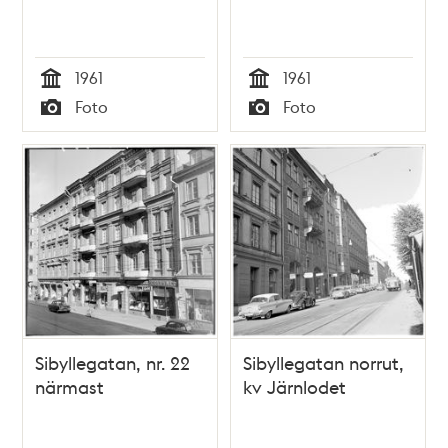
1961
1961
Tid
Tid
Foto
Foto
Typ
Typ
Sibyllegatan, nr. 22
Sibyllegatan norrut,
närmast
kv Järnlodet