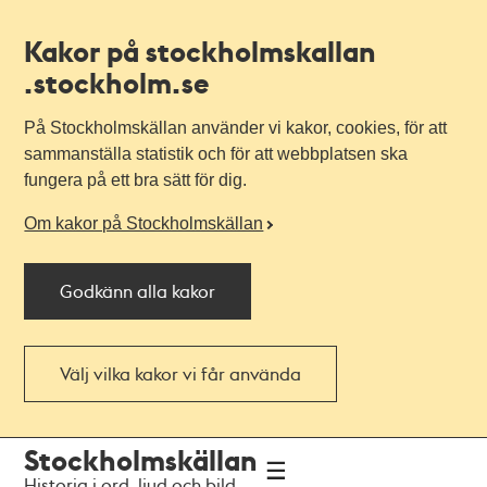
Kakor på stockholmskallan
.stockholm.se
På Stockholmskällan använder vi kakor, cookies, för att
sammanställa statistik och för att webbplatsen ska
fungera på ett bra sätt för dig.
Om kakor på Stockholmskällan
Godkänn alla kakor
Välj vilka kakor vi får använda
Till
Till
Stockholmskällan
navigationen
huvudinnehållet
Historia i ord, ljud och bild