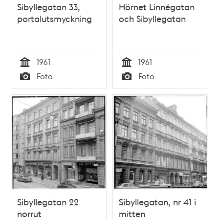
Sibyllegatan 33,
Hörnet Linnégatan
portalutsmyckning
och Sibyllegatan
1961
1961
Tid
Tid
Foto
Foto
Typ
Typ
Sibyllegatan 22
Sibyllegatan, nr 41 i
norrut
mitten