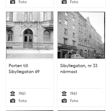
Tid
Tid
Foto
Foto
Typ
Typ
Porten till
Sibyllegatan, nr 33
Sibyllegatan 69
närmast
1961
1961
Tid
Tid
Foto
Foto
Typ
Typ