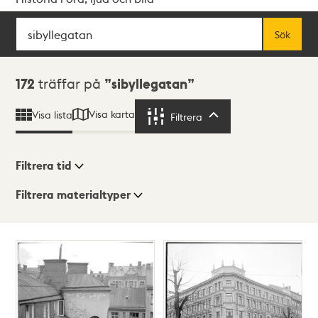
Sök
Fritextsök
Sök
Sökresultat
172
träffar på
sibyllegatan
Visa karta
Visa lista
Filtrera
Filtrera
Filtrera tid
Filtrera materialtyper
Visningsläge
Totalt
172
träffar
Lista
Karta