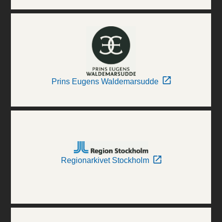
Prins Eugens Waldemarsudde
Regionarkivet Stockholm