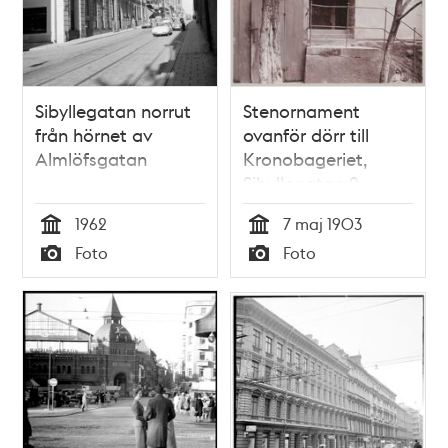
Sibyllegatan norrut
Stenornament
från hörnet av
ovanför dörr till
Almlöfsgatan
Kronobageriet,
Sibyllegatan 2
1962
7 maj 1903
Tid
Tid
Foto
Foto
Typ
Typ