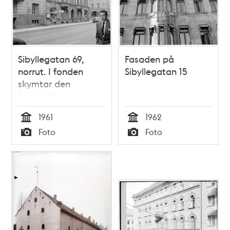
Sibyllegatan 69,
Fasaden på
norrut. I fonden
Sibyllegatan 15
skymtar den
korsande
Östermalmsgatan
1961
1962
Tid
Tid
Foto
Foto
Typ
Typ