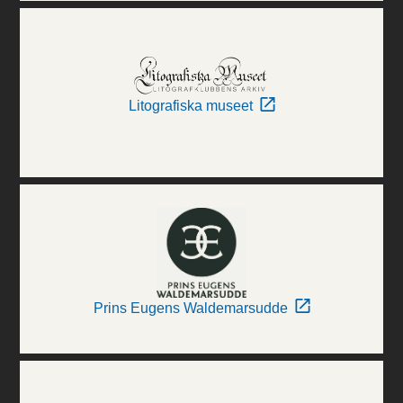
Litografiska museet
Prins Eugens Waldemarsudde