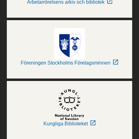
Arbetarrörelsens arkiv och bibliotek
Föreningen Stockholms Företagsminnen
Kungliga Biblioteket