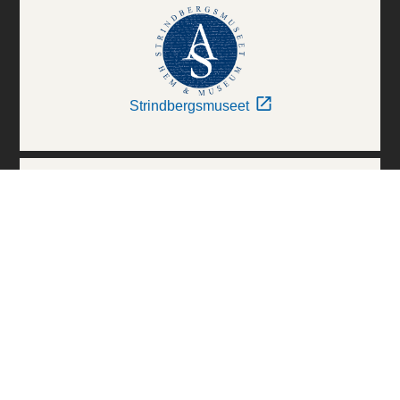
Strindbergsmuseet
Thielska Galleriet