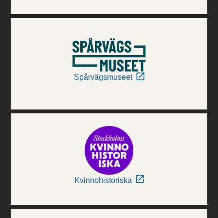
Spårvägsmuseet
Kvinnohistoriska