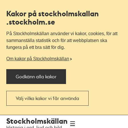
Kakor på stockholmskallan
.stockholm.se
På Stockholmskällan använder vi kakor, cookies, för att
sammanställa statistik och för att webbplatsen ska
fungera på ett bra sätt för dig.
Om kakor på Stockholmskällan
Godkänn alla kakor
Välj vilka kakor vi får använda
Till
Till
Stockholmskällan
navigationen
huvudinnehållet
Historia i ord, ljud och bild