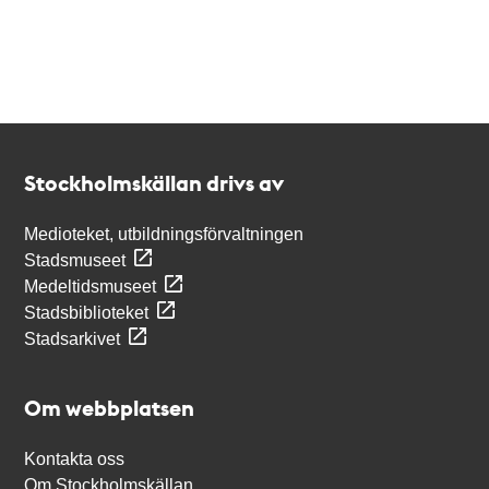
Kontakt
Stockholmskällan
Stockholmskällan drivs av
Medioteket, utbildningsförvaltningen
Stadsmuseet
Medeltidsmuseet
Stadsbiblioteket
Stadsarkivet
Om webbplatsen
Kontakta oss
Om Stockholmskällan