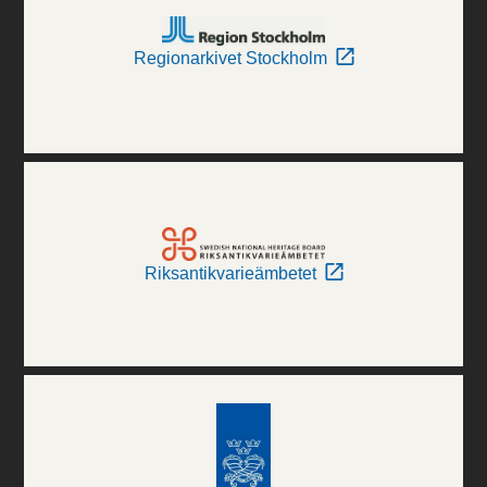
Regionarkivet Stockholm
Riksantikvarieämbetet