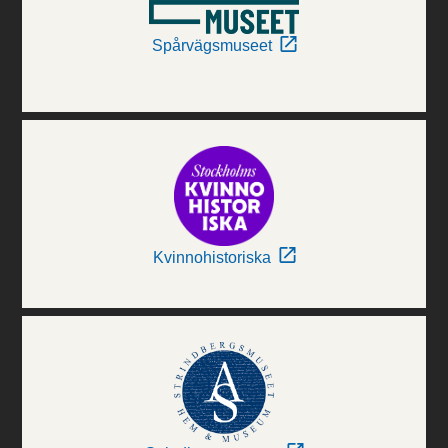
Spårvägsmuseet
Kvinnohistoriska