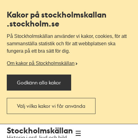
Kakor på stockholmskallan
.stockholm.se
På Stockholmskällan använder vi kakor, cookies, för att
sammanställa statistik och för att webbplatsen ska
fungera på ett bra sätt för dig.
Om kakor på Stockholmskällan
Godkänn alla kakor
Välj vilka kakor vi får använda
Till
Till
Stockholmskällan
navigationen
huvudinnehållet
Historia i ord, ljud och bild