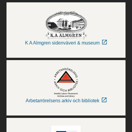
K A Almgren sidenväveri & museum
Arbetarrörelsens arkiv och bibliotek