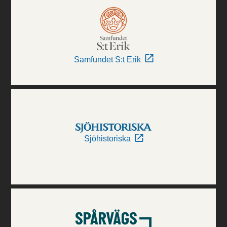
Samfundet S:t Erik
Sjöhistoriska