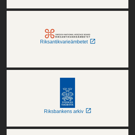
Riksantikvarieämbetet
Riksbankens arkiv