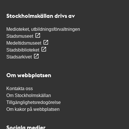
Kontakt
Stockholmskällan
Stockholmskällan drivs av
Medioteket, utbildningsförvaltningen
Stadsmuseet
Medeltidsmuseet
Stadsbiblioteket
Stadsarkivet
Om webbplatsen
Kontakta oss
Om Stockholmskällan
Tillgänglighetsredogörelse
Om kakor på webbplatsen
Sociala medier