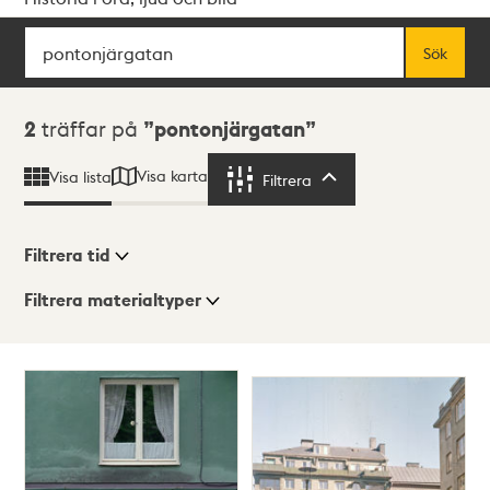
Sök
Fritextsök
Sök
Sökresultat
2
träffar på
pontonjärgatan
Visa karta
Visa lista
Filtrera
Filtrera
Filtrera tid
Filtrera materialtyper
Visningsläge
Totalt
2
träffar
Lista
Karta