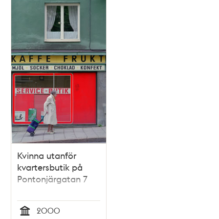
Relaterade
poster
och
teman
Kvinna utanför
kvartersbutik på
Pontonjärgatan 7
2000