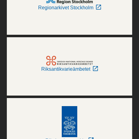
Regionarkivet Stockholm
Riksantikvarieämbetet