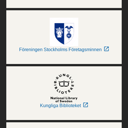
Föreningen Stockholms Företagsminnen
Kungliga Biblioteket