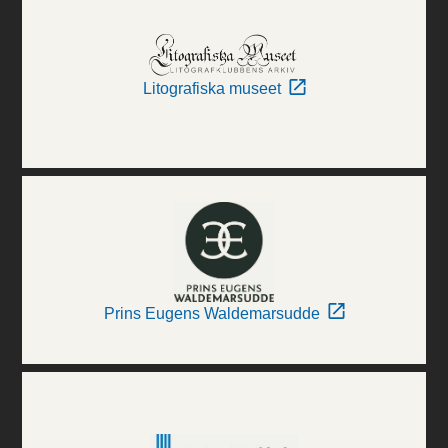
Litografiska museet
Prins Eugens Waldemarsudde