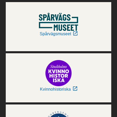
Spårvägsmuseet
Kvinnohistoriska