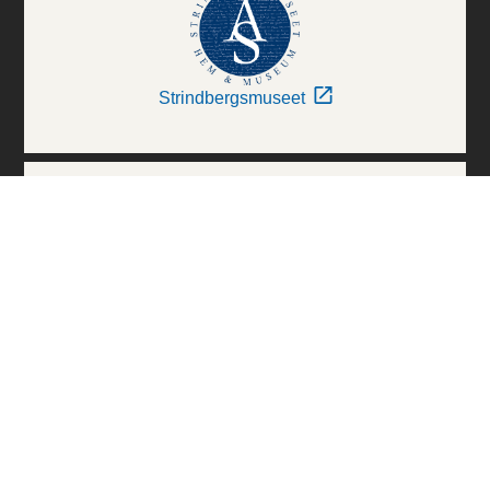
Strindbergsmuseet
Thielska Galleriet