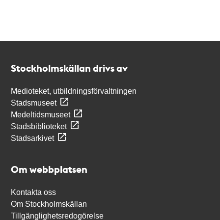
Kontakt
Stockholmskällan
Stockholmskällan drivs av
Medioteket, utbildningsförvaltningen
Stadsmuseet
Medeltidsmuseet
Stadsbiblioteket
Stadsarkivet
Om webbplatsen
Kontakta oss
Om Stockholmskällan
Tillgänglighetsredogörelse