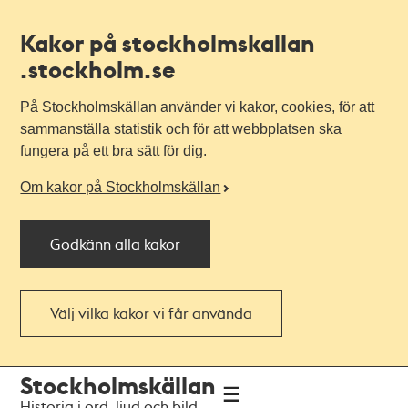
Kakor på stockholmskallan
.stockholm.se
På Stockholmskällan använder vi kakor, cookies, för att
sammanställa statistik och för att webbplatsen ska
fungera på ett bra sätt för dig.
Om kakor på Stockholmskällan
Godkänn alla kakor
Välj vilka kakor vi får använda
Till
Till
Stockholmskällan
navigationen
huvudinnehållet
Historia i ord, ljud och bild