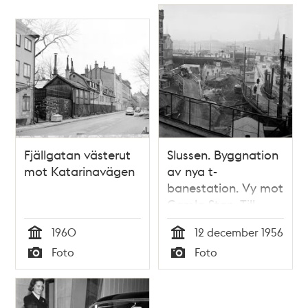
är ett
atombombsskyddsrum,
där 20 000
människor kan få
skydd
Fjällgatan västerut
Slussen. Byggnation
mot Katarinavägen
av nya t-
banestation. Vy mot
Gamla Stan. Till
höger
1960
12 december 1956
Katarinavägen och
Tid
Tid
Foto
Foto
till vänster
Typ
Typ
Ryssgården