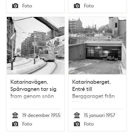
Tid
Tid
Foto
Foto
Typ
Typ
Katarinavägen.
Katarinaberget.
Spårvagnen tar sig
Entré till
fram genom snön
Berggaraget från
ner mot slussen
Björns trädgård.
Garaget består av
19 december 1955
15 januari 1957
tre plan mellan
Tid
Tid
Foto
Foto
Katarinavägen och
Typ
Typ
Björns trädgård och