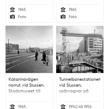
1965
1965
Tid
Tid
Foto
Foto
Typ
Typ
Katarinavägen
Tunnelbanestationen
norrut vid Slussen.
vid Slussen,
Stadsmuseet till
spårvagnar på
vänster
Katarinavägen samt
Katarinahissen
1965
1950 till 1955