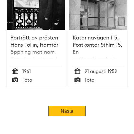
människor
Porträtt av prästen
Katarinavägen 1-5,
Hans Tollin, framför
Postkontor Sthlm 15.
öppning mot norr i
En
Katarina kyrktorn. I
sprängningsolycka
bakgr. skymtar
har krossat glaset
1961
21 augusti 1952
Katarinavägen 19,
till entrén
Tid
Tid
Foto
Foto
Strömmen och
Typ
Typ
Skeppsbron
Nästa