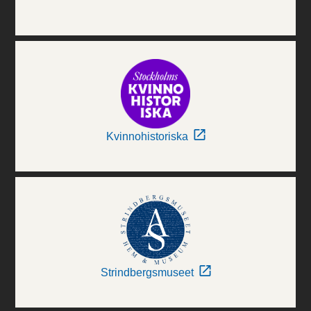
Kvinnohistoriska
Strindbergsmuseet