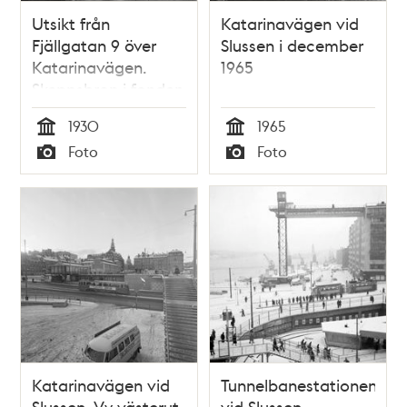
Utsikt från
Katarinavägen vid
Fjällgatan 9 över
Slussen i december
Katarinavägen.
1965
Skeppsbron i fonden
1930
1965
Tid
Tid
Foto
Foto
Typ
Typ
Katarinavägen vid
Tunnelbanestationen
Slussen. Vy västerut
vid Slussen.