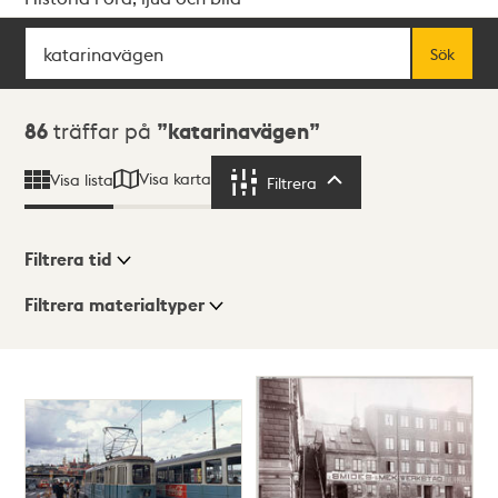
Sök
Fritextsök
Sök
Sökresultat
86
träffar på
katarinavägen
Visa karta
Visa lista
Filtrera
Filtrera
Filtrera tid
Filtrera materialtyper
Visningsläge
Totalt
86
träffar
Lista
Karta