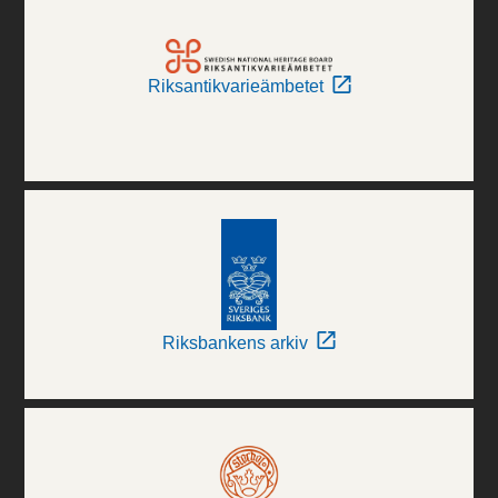
Riksantikvarieämbetet
Riksbankens arkiv