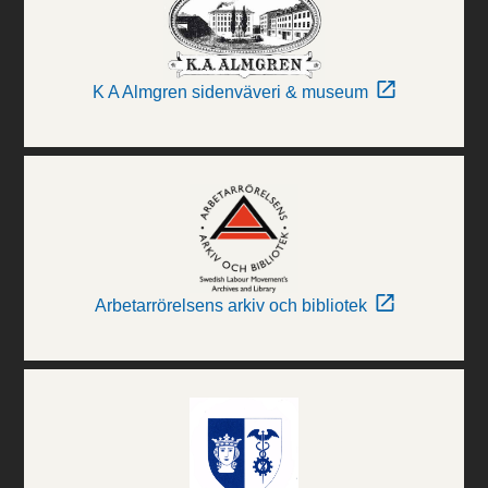
K A Almgren sidenväveri & museum
Arbetarrörelsens arkiv och bibliotek