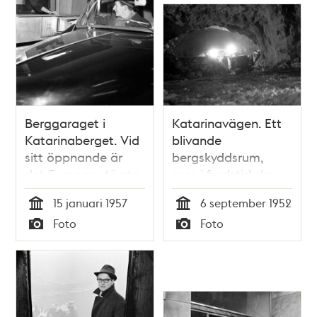
Berggaraget i
Katarinavägen. Ett
Katarinaberget. Vid
blivande
sitt öppnande är
bergskyddsrum,
det Europas största
som i fredstid ska
garage. Garaget
fungera som garage
15 januari 1957
6 september 1952
består av tre plan
Tid
Tid
Foto
Foto
mellan
Typ
Typ
Katarinavägen och
Björns trädgård och
är ett
atombombsskyddsrum
för 20,000