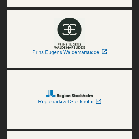
Prins Eugens Waldemarsudde
Regionarkivet Stockholm