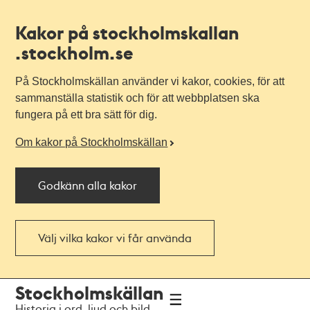
Kakor på stockholmskallan
.stockholm.se
På Stockholmskällan använder vi kakor, cookies, för att
sammanställa statistik och för att webbplatsen ska
fungera på ett bra sätt för dig.
Om kakor på Stockholmskällan
Godkänn alla kakor
Välj vilka kakor vi får använda
Till
Till
Stockholmskällan
navigationen
huvudinnehållet
Historia i ord, ljud och bild