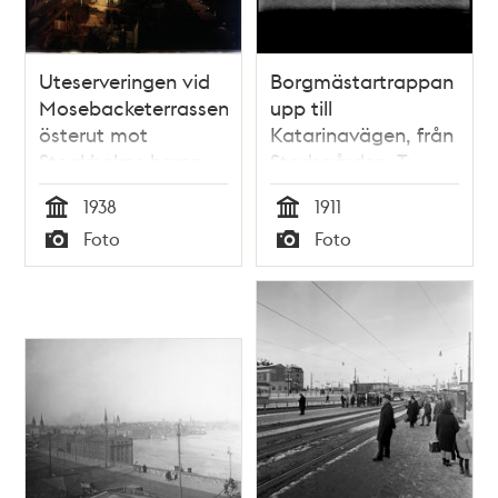
Uteserveringen vid
Borgmästartrappan
Mosebacketerrassen
upp till
österut mot
Katarinavägen, från
Stockholms hamn-
Stadsgården. T.v.
inlopp. t.v.
Drottsgården, i
1938
1911
Katarinavägen och
bakgrunden,
Tid
Tid
Foto
Foto
lagerbyggnader på
ovanför
Typ
Typ
Stadsgårdskajen
Katarinavägen,
Glasbruksgatan