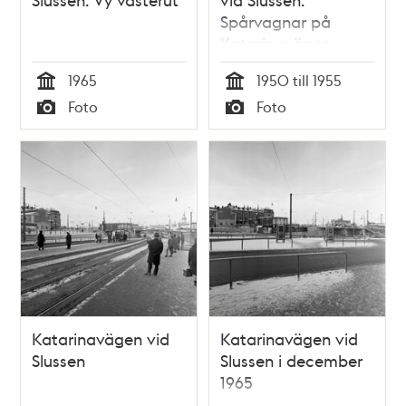
Spårvagnar på
Katarinavägen.
Katarinahissen och
1965
1950 till 1955
kranar på
Tid
Tid
Foto
Foto
Stadsgården
Typ
Typ
Katarinavägen vid
Katarinavägen vid
Slussen
Slussen i december
1965