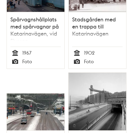
Spårvagnshållplats
Stadsgården med
med spårvagnar på
en trappa till
Katarinavägen, vid
Katarinavägen
Slussen
1967
1902
Tid
Tid
Foto
Foto
Typ
Typ