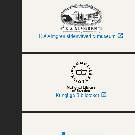
K A Almgren sidenväveri & museum
Kungliga Biblioteket