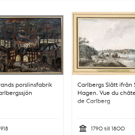
rands porslinsfabrik
Carlbergs Slått ifrån
arlbergssjön
Hagen. Vue du chât
de Carlberg
1918
1790 till 1800