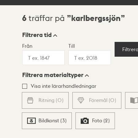
6
karlbergssjön
träffar på
Sökresultat
Filtrera tid
Från
Till
Visningsläge
Filtrer
Filtrera materialtyper
Lista
Karta
Visa inte lärarhandledningar
Ritning
(
0
)
Föremål
(
0
)
Bildkonst
(
3
)
Foto
(
2
)