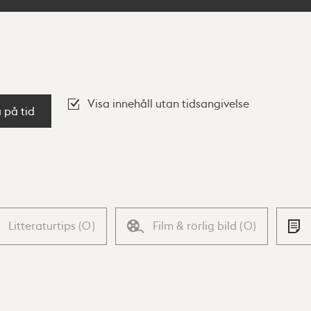
Visa innehåll utan tidsangivelse
a på tid
Litteraturtips
(
0
)
Film & rörlig bild
(
0
)