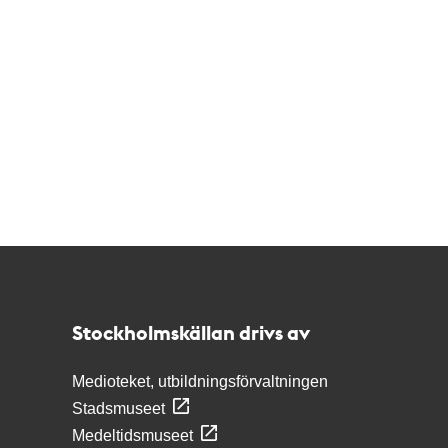
Kontakt
Stockholmskällan
Stockholmskällan drivs av
Medioteket, utbildningsförvaltningen
Stadsmuseet
Medeltidsmuseet