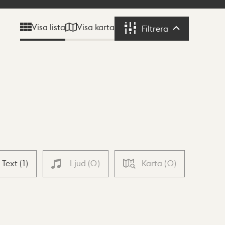
Visa karta
Visa lista
Filtrera
Filtrera
Text
(
1
)
Ljud
(
0
)
Karta
(
0
)