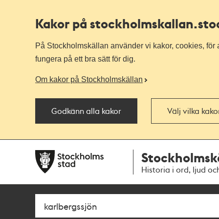
Kakor på stockholmskallan
.st
På Stockholmskällan använder vi kakor, cookies, för a
fungera på ett bra sätt för dig.
Om kakor på Stockholmskällan
Godkänn alla kakor
Välj vilka kak
Till
Till
Stockholmsk
navigationen
huvudinnehållet
Historia i ord, ljud oc
Sök
Fritextsök