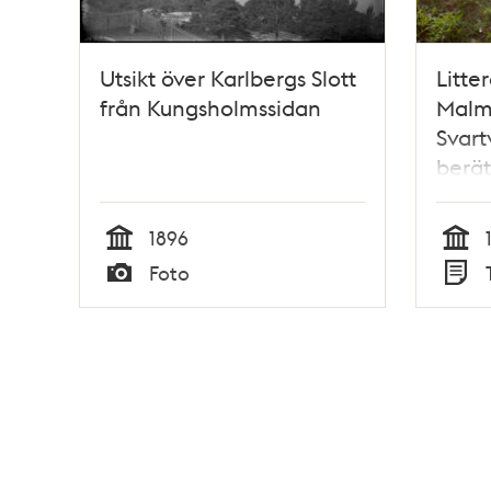
Utsikt över Karlbergs Slott
Litter
från Kungsholmssidan
Malms
Svartv
berät
1896
Tid
Tid
Foto
Typ
Typ