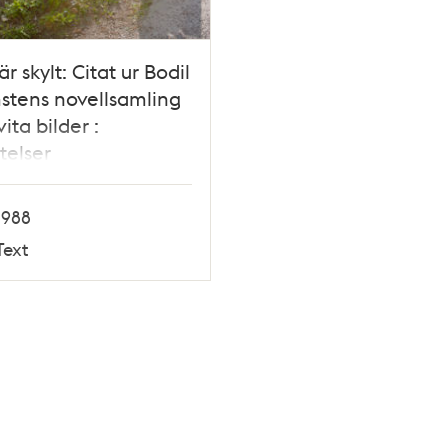
är skylt: Citat ur Bodil
tens novellsamling
ita bilder :
telser
1988
Text