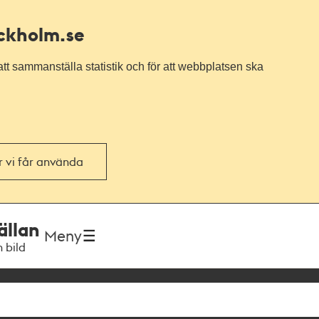
ockholm.se
tt sammanställa statistik och för att webbplatsen ska
or vi får använda
ällan
Meny
h bild