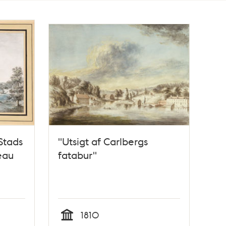
 Stads
"Utsigt af Carlbergs
eau
fatabur"
1810