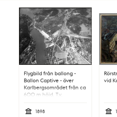
Totalt
6
träffar
Flygbild från ballong -
Rörst
Ballon Captive - över
vid K
Karlbergsområdet från ca
600 m höjd. T.v.
Kungsholmen och
Karlbergssjön
1898