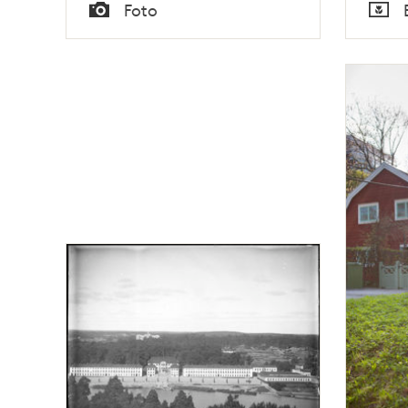
Tid
Tid
Foto
Typ
Typ