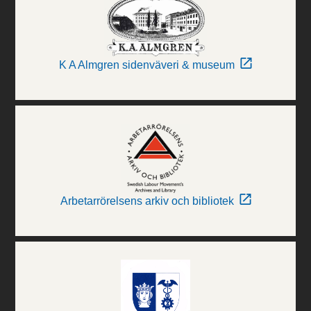
K A Almgren sidenväveri & museum
Arbetarrörelsens arkiv och bibliotek