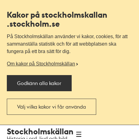
Kakor på stockholmskallan
.stockholm.se
På Stockholmskällan använder vi kakor, cookies, för att
sammanställa statistik och för att webbplatsen ska
fungera på ett bra sätt för dig.
Om kakor på Stockholmskällan
Godkänn alla kakor
Välj vilka kakor vi får använda
Till
Till
Stockholmskällan
navigationen
huvudinnehållet
Historia i ord, ljud och bild