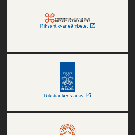
Riksantikvarieämbetet
Riksbankens arkiv