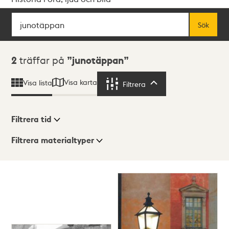
Sök
Fritextsök
Sök
Sökresultat
2
träffar på
junotäppan
Visa karta
Visa lista
Filtrera
Filtrera
Filtrera tid
Filtrera materialtyper
Visningsläge
Totalt
2
träffar
Lista
Karta