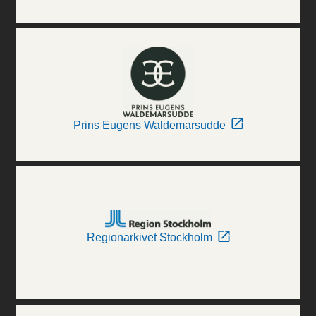
Prins Eugens Waldemarsudde
Regionarkivet Stockholm