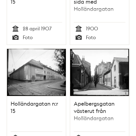
15
sida med
Holländargatan
28 april 1907
1900
Tid
Tid
Foto
Foto
Typ
Typ
Holländargatan n:r
Apelbergsgatan
15
västerut från
Holländargatan