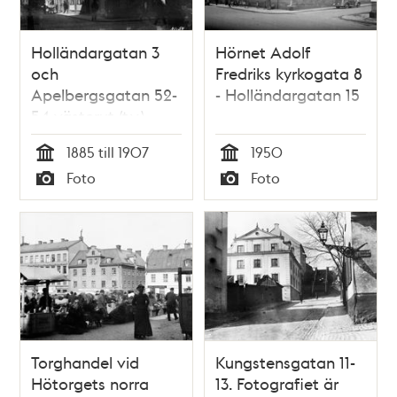
Holländargatan 3
Hörnet Adolf
och
Fredriks kyrkogata 8
Apelbergsgatan 52-
- Holländargatan 15
54 västerut (t.v.).
Hälsingegården
1885 till 1907
1950
Tid
Tid
Foto
Foto
Typ
Typ
Torghandel vid
Kungstensgatan 11-
Hötorgets norra
13. Fotografiet är