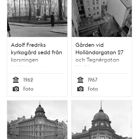
Adolf Fredriks
Gården vid
kyrkogård sedd från
Holländargatan 27
korsningen
och Tegnérgatan
Holländargatan -
26-28
Kammakargatan. I
1962
1967
bakgrunden
Tid
Tid
Foto
Foto
Bonnierhuset vid
Typ
Typ
Sveavägen