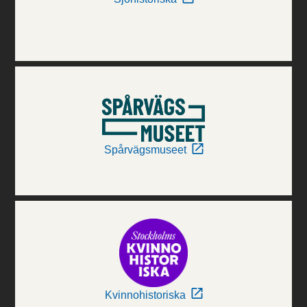
Spårvägsmuseet
Kvinnohistoriska