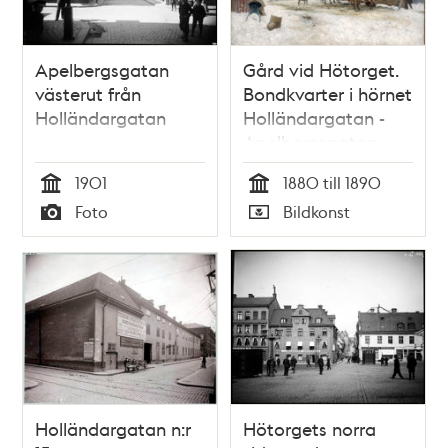
Apelbergsgatan
Gård vid Hötorget.
västerut från
Bondkvarter i hörnet
Holländargatan
Holländargatan -
Apelbergsgatan
1901
1880 till 1890
Tid
Tid
Foto
Bildkonst
Typ
Typ
Holländargatan n:r
Hötorgets norra