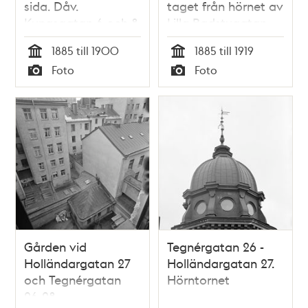
sida. Dåv.
taget från hörnet av
Kungsgatan 6 och 8
Lilla Badstugatan
i fonden med
mot
1885 till 1900
1885 till 1919
Holländargatan
Saltmätargatan och
Tid
Tid
Foto
Foto
mellan husen. Nuv.
trappan upp till
Typ
Typ
Kungsgatan 44 och
Holländargatan
46
Gården vid
Tegnérgatan 26 -
Holländargatan 27
Holländargatan 27.
och Tegnérgatan
Hörntornet
26-28