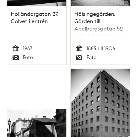
Holländargatan 27.
Hälsingegården.
Golvet i entrén
Gården till
Apelbergsgatan 52
och Holländargatan
3. Revs 1906
1967
1885 till 1906
Tid
Tid
Foto
Foto
Typ
Typ