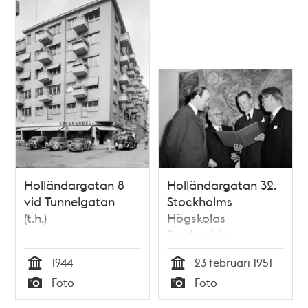
Holländargatan 8
Holländargatan 32.
vid Tunnelgatan
Stockholms
(t.h.)
Högskolas
Studentkår.
Diplomutdelning till
1944
23 februari 1951
hedersledamöter. Fr.
Tid
Tid
Foto
Foto
Jarl Tranaeus,
Typ
Typ
Borgarrådet Ragnar