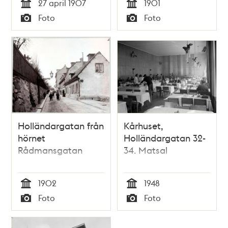
27 april 1907
1901
Tid
Tid
Foto
Foto
Typ
Typ
Holländargatan från
Kårhuset,
hörnet
Holländargatan 32-
Rådmansgatan
34. Matsal
1902
1948
Tid
Tid
Foto
Foto
Typ
Typ