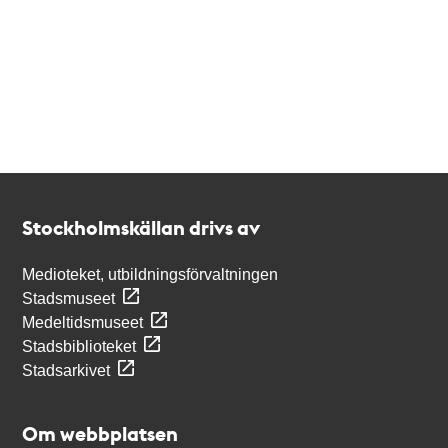
Kontakt
Stockholmskällan
Stockholmskällan drivs av
Medioteket, utbildningsförvaltningen
Stadsmuseet
Medeltidsmuseet
Stadsbiblioteket
Stadsarkivet
Om webbplatsen