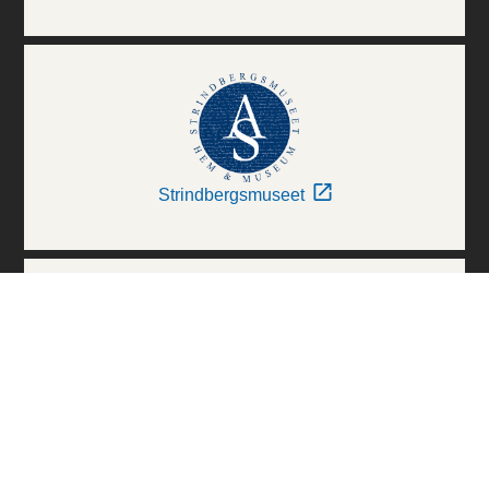
Strindbergsmuseet
Thielska Galleriet