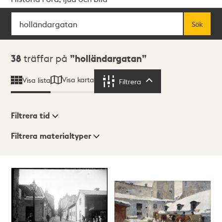
Sök
Fritextsök
Sök
Sökresultat
38
träffar på
holländargatan
Visa karta
Visa lista
Filtrera
Filtrera
Filtrera tid
Filtrera materialtyper
Visningsläge
Totalt
38
träffar
Lista
Karta