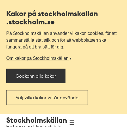
Kakor på stockholmskallan
.stockholm.se
På Stockholmskällan använder vi kakor, cookies, för att
sammanställa statistik och för att webbplatsen ska
fungera på ett bra sätt för dig.
Om kakor på Stockholmskällan
Godkänn alla kakor
Välj vilka kakor vi får använda
Till
Till
Stockholmskällan
navigationen
huvudinnehållet
Historia i ord, ljud och bild