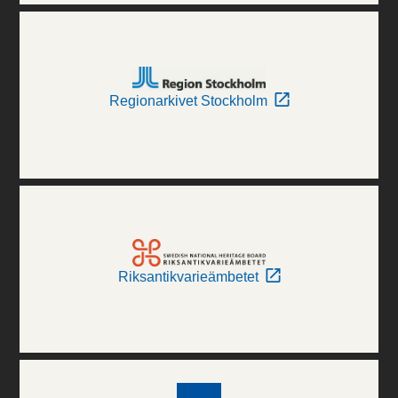
Regionarkivet Stockholm
Riksantikvarieämbetet