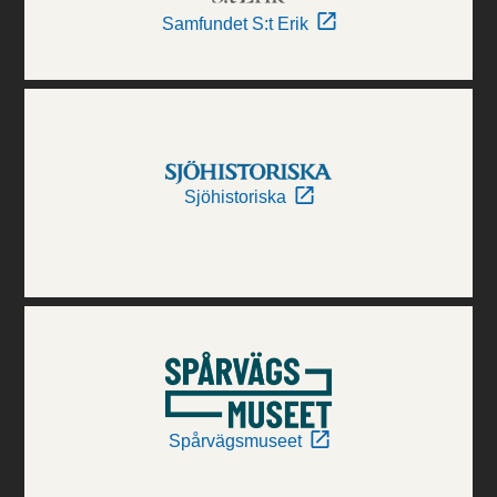
Samfundet S:t Erik
Sjöhistoriska
Spårvägsmuseet