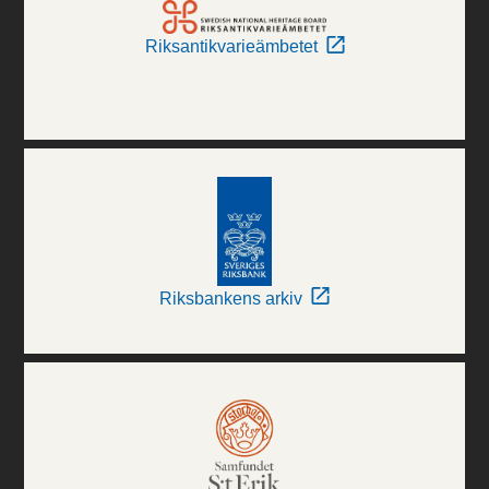
Riksantikvarieämbetet
Riksbankens arkiv