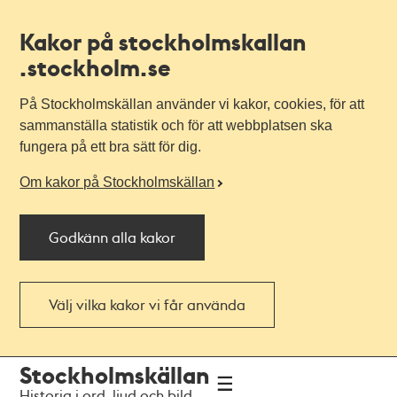
Kakor på stockholmskallan
.stockholm.se
På Stockholmskällan använder vi kakor, cookies, för att
sammanställa statistik och för att webbplatsen ska
fungera på ett bra sätt för dig.
Om kakor på Stockholmskällan
Godkänn alla kakor
Välj vilka kakor vi får använda
Till
Till
Stockholmskällan
navigationen
huvudinnehållet
Historia i ord, ljud och bild