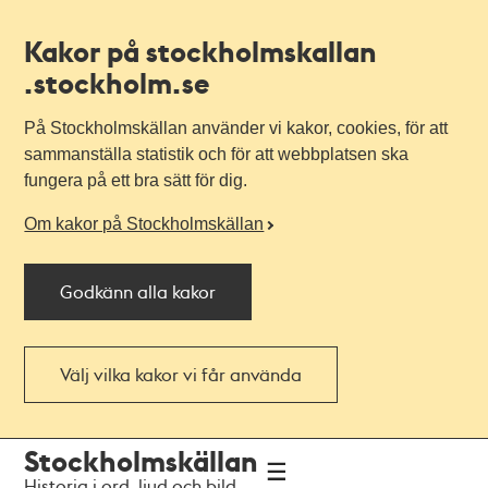
Kakor på stockholmskallan
.stockholm.se
På Stockholmskällan använder vi kakor, cookies, för att
sammanställa statistik och för att webbplatsen ska
fungera på ett bra sätt för dig.
Om kakor på Stockholmskällan
Godkänn alla kakor
Välj vilka kakor vi får använda
Till
Till
Stockholmskällan
navigationen
huvudinnehållet
Historia i ord, ljud och bild