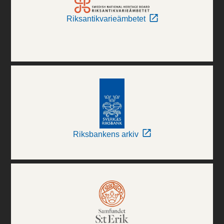
Riksantikvarieämbetet
Riksbankens arkiv