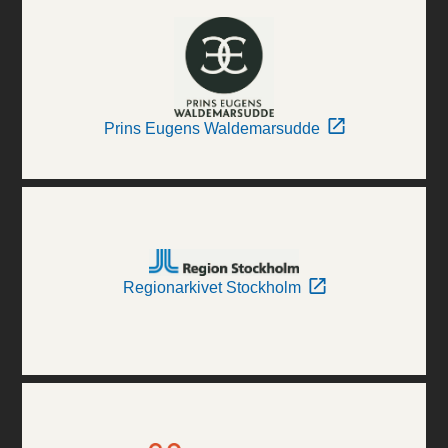
Prins Eugens Waldemarsudde
Regionarkivet Stockholm