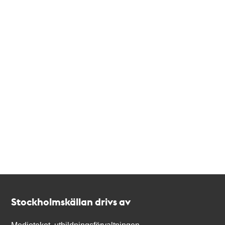
Kontakt
Stockholmskällan
Stockholmskällan drivs av