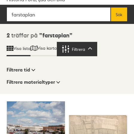
Sök
Fritextsök
Sök
Sökresultat
2
träffar på
farstaplan
Visa karta
Visa lista
Filtrera
Filtrera
Filtrera tid
Filtrera materialtyper
Visningsläge
Totalt
2
träffar
Lista
Karta