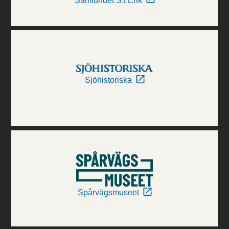
Samfundet S:t Erik
Sjöhistoriska
Spårvägsmuseet