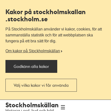
Kakor på stockholmskallan
.stockholm.se
På Stockholmskällan använder vi kakor, cookies, för att
sammanställa statistik och för att webbplatsen ska
fungera på ett bra sätt för dig.
Om kakor på Stockholmskällan
Godkänn alla kakor
Välj vilka kakor vi får använda
Till
Till
Stockholmskällan
navigationen
huvudinnehållet
Historia i ord, ljud och bild