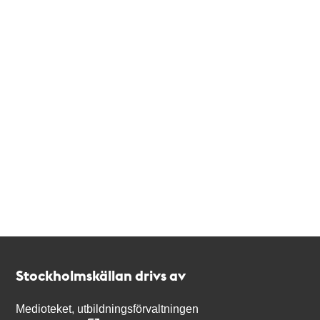
Kontakt
Stockholmskällan
Stockholmskällan drivs av
Medioteket, utbildningsförvaltningen