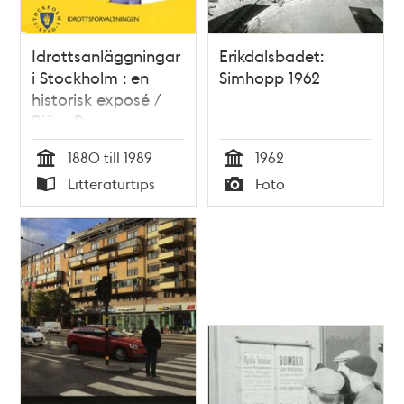
Idrottsanläggningar
Erikdalsbadet:
i Stockholm : en
Simhopp 1962
historisk exposé /
Björn Persson
1880 till 1989
1962
Tid
Tid
Litteraturtips
Foto
Typ
Typ