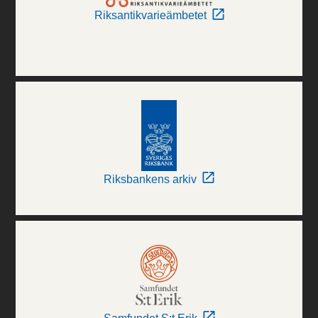
Riksantikvarieämbetet
Riksbankens arkiv