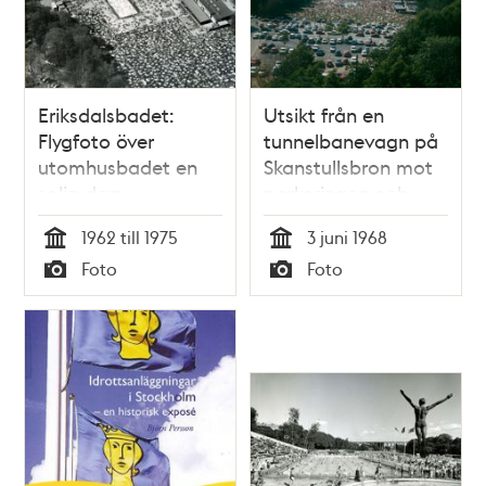
Eriksdalsbadet:
Utsikt från en
Flygfoto över
tunnelbanevagn på
utomhusbadet en
Skanstullsbron mot
solig dag
parkeringen och
Eriksdalsbadets
1962 till 1975
3 juni 1968
utebassänger, som
Tid
Tid
Foto
Foto
vimlar av människor
Typ
Typ