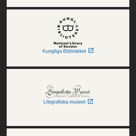
Kungliga Biblioteket
Litografiska museet