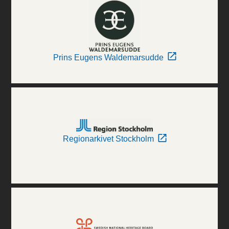
Prins Eugens Waldemarsudde
Regionarkivet Stockholm