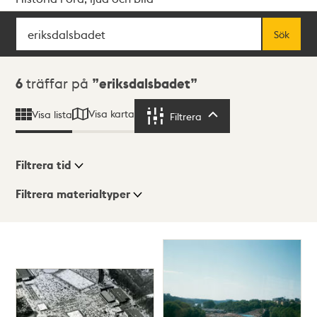
Sök
Fritextsök
Sök
Sökresultat
6
träffar på
eriksdalsbadet
Visa karta
Visa lista
Filtrera
Filtrera
Filtrera tid
Filtrera materialtyper
Visningsläge
Totalt
6
träffar
Lista
Karta