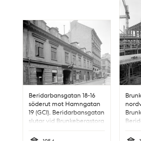
Beridarbansgatan 18-16
Brunk
söderut mot Hamngatan
nordv
19 (GCI). Beridarbansgatan
Brunk
slutar vid Brunkebergstorg
Berid
där man ser hörnet på
byggs
Telestyrelsens byggnad.
Teles
1954