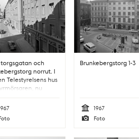
torgsgatan och
Brunkebergstorg 1-3
ebergstorg norrut. I
n Telestyrelsens hus
 Fyrmörsaren, nu
anken i kv. Skansen
1967
1967
Tid
Foto
Foto
Typ