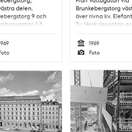
ästra delen.
Brunkebergstorg väs
ebergstorg 9 och
över rivna kv. Elefan
arbansgatan 1-5
Tv. Herkulesgatan oc
. T.h. är
Björnen. Drottningg
tyrelsens hus, där
går på en provisorisk
1969
1969
er Riksbanken att
Tid
Foto
Foto
as
Typ