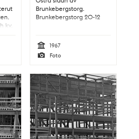
terut
Brunkebergstorg.
ten.
Brunkebergstorg 20-12
h kv.
atan
 bro
1967
Tid
Foto
Typ