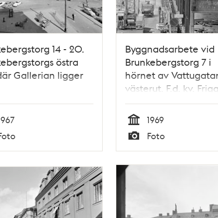
ebergstorg 14 - 20.
Byggnadsarbete vid
ebergstorgs östra
Brunkebergstorg 7 i
där Gallerian ligger
hörnet av Vattugata
västerut. F.d. kv. Frig
kv. Skansen
1967
1969
Tid
Foto
Foto
Typ