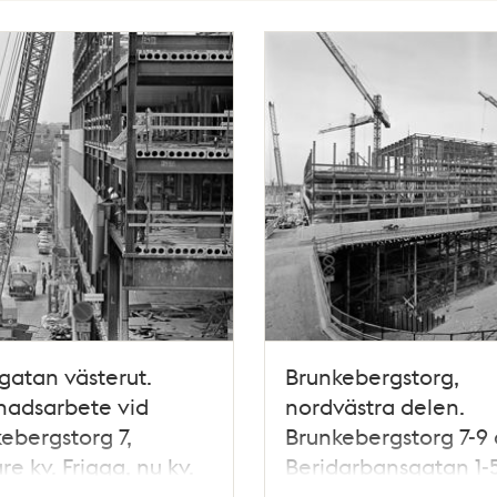
gatan västerut.
Brunkebergstorg,
nadsarbete vid
nordvästra delen.
ebergstorg 7,
Brunkebergstorg 7-9
re kv. Frigga, nu kv.
Beridarbansgatan 1-
en. I fonden ligger
byggs. T.h. är