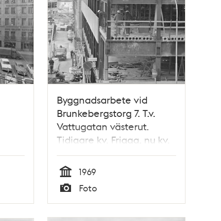
Byggnadsarbete vid
Brunkebergstorg 7. T.v.
Vattugatan västerut.
Tidigare kv. Frigga, nu kv.
Skansen
1969
Tid
Foto
Typ