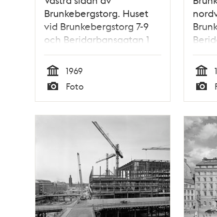
Brunkebergstorg. Huset
nordv
vid Brunkebergstorg 7-9
Brunk
och Beridarbansgatan 1
Berid
byggs
byggs
Teles
1969
komm
Tid
Tid
Foto
bygg
Typ
Typ