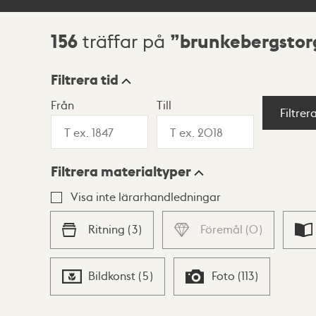
156
brunkebergstor
träffar på
Sökresultat
Filtrera tid
Från
Till
Visningsläge
Filtrer
Filtrera materialtyper
Lista
Karta
Visa inte lärarhandledningar
Ritning
(
3
)
Föremål
(
0
)
Bildkonst
(
5
)
Foto
(
113
)