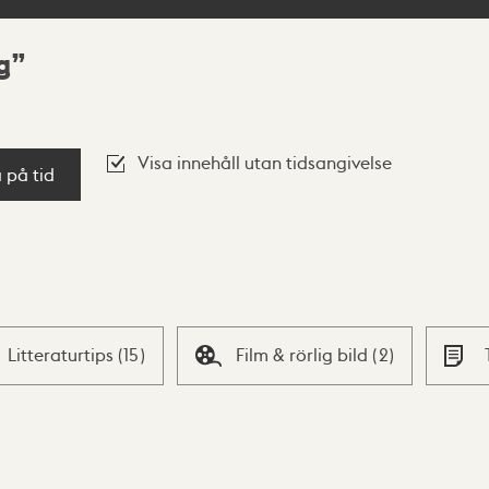
g
Visa innehåll utan tidsangivelse
a på tid
Litteraturtips
(
15
)
Film & rörlig bild
(
2
)