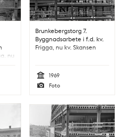
Brunkebergstorg 7.
Byggnadsarbete i f.d. kv.
n
Frigga, nu kv. Skansen
ga, nu
1969
Tid
Foto
Typ