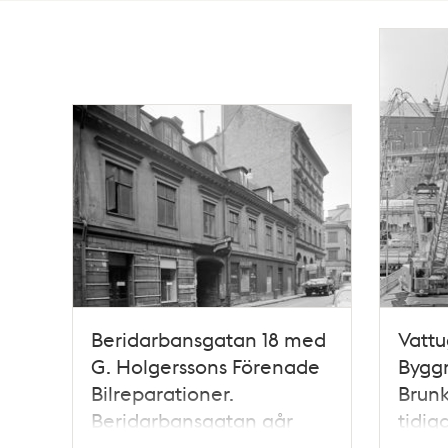
Totalt
156
träffar
Beridarbansgatan 18 med
Vattu
G. Holgerssons Förenade
Bygg
Bilreparationer.
Brunk
Beridarbansgatan går
tidiga
söderut mot Hamngatan
Skans