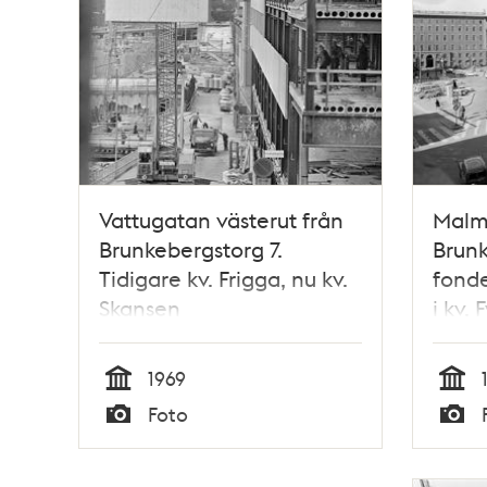
Vattugatan västerut från
Malm
Brunkebergstorg 7.
Brunk
Tidigare kv. Frigga, nu kv.
fonde
Skansen
i kv.
Riksb
1969
Tid
Tid
Foto
Typ
Typ