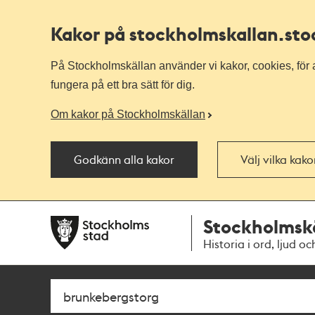
Kakor på stockholmskallan
.st
På Stockholmskällan använder vi kakor, cookies, för a
fungera på ett bra sätt för dig.
Om kakor på Stockholmskällan
Godkänn alla kakor
Välj vilka kak
Till
Till
Stockholmsk
navigationen
huvudinnehållet
Historia i ord, ljud oc
Sök
Fritextsök