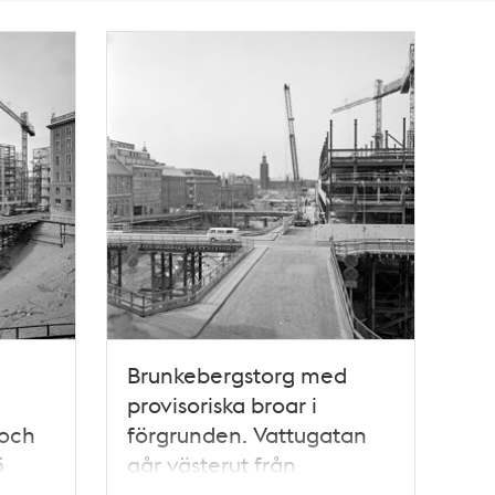
Brunkebergstorg med
provisoriska broar i
 och
förgrunden. Vattugatan
5
går västerut från
Brunkebergstorg 7. T.v.