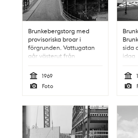
Brunkebergstorg med
Brunk
provisoriska broar i
Brunk
förgrunden. Vattugatan
sida 
går västerut från
idag
Brunkebergstorg 7. T.v.
ligger Herkulesgatan. Kv.
1969
Wahrenberg och
Tid
Tid
Foto
Elefanten är rivna. I
Typ
Typ
fonden ses Stadshuset