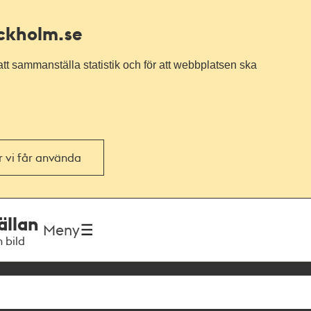
ockholm.se
tt sammanställa statistik och för att webbplatsen ska
or vi får använda
ällan
Meny
h bild