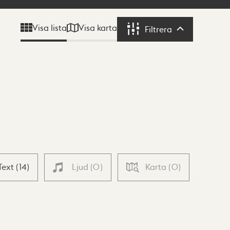
Visa karta
Visa lista
Filtrera
Filtrera
Text
(
14
)
Ljud
(
0
)
Karta
(
0
)