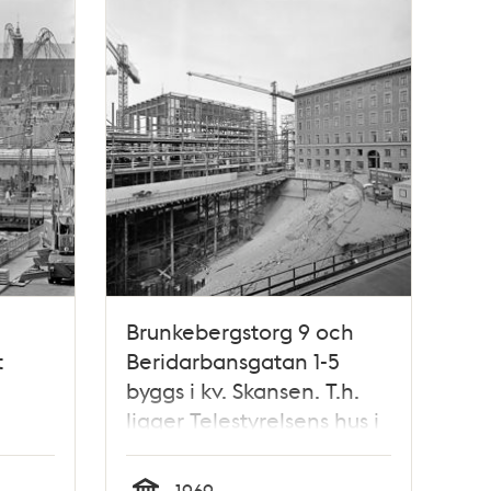
Brunkebergstorg 9 och
t
Beridarbansgatan 1-5
byggs i kv. Skansen. T.h.
ligger Telestyrelsens hus i
v.
kv. Fyrmörsaren, där
an
kommer Riksbanken att
1969