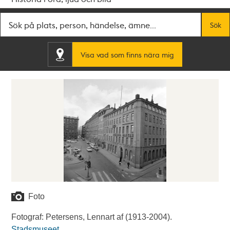
Fritextsök
Sök
Visa vad som finns nära mig
Foto
Fotograf: Petersens, Lennart af (1913-2004).
Stadsmuseet