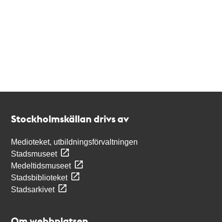
Kontakt
Stockholmskällan
Stockholmskällan drivs av
Medioteket, utbildningsförvaltningen
Stadsmuseet
Medeltidsmuseet
Stadsbiblioteket
Stadsarkivet
Om webbplatsen