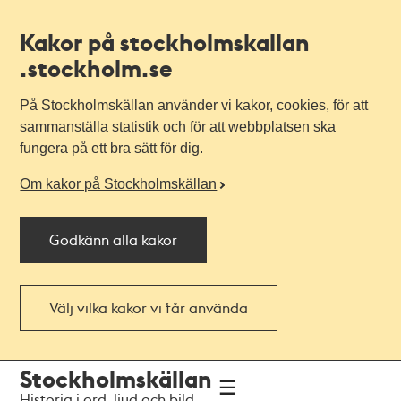
Kakor på stockholmskallan
.stockholm.se
På Stockholmskällan använder vi kakor, cookies, för att
sammanställa statistik och för att webbplatsen ska
fungera på ett bra sätt för dig.
Om kakor på Stockholmskällan
Godkänn alla kakor
Välj vilka kakor vi får använda
Till
Till
Stockholmskällan
navigationen
huvudinnehållet
Historia i ord, ljud och bild