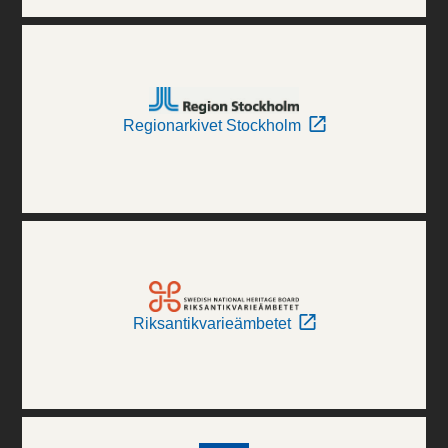
Regionarkivet Stockholm
Riksantikvarieämbetet