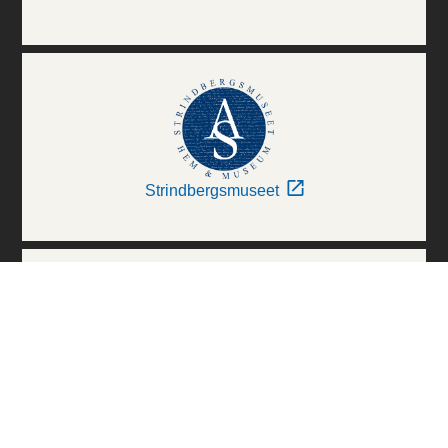
Strindbergsmuseet
Thielska Galleriet