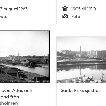
17 augusti 1963
1903 till 1910
Tid
Foto
Foto
Typ
t över Atlas och
Sankt Eriks sjukhus
rand från
sholmen