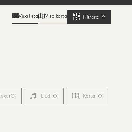
Visa karta
Visa lista
Filtrera
Filtrera
Text
(
0
)
Ljud
(
0
)
Karta
(
0
)