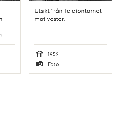
Utsikt från Telefontornet
n
mot väster.
n
1952
Tid
Foto
Typ