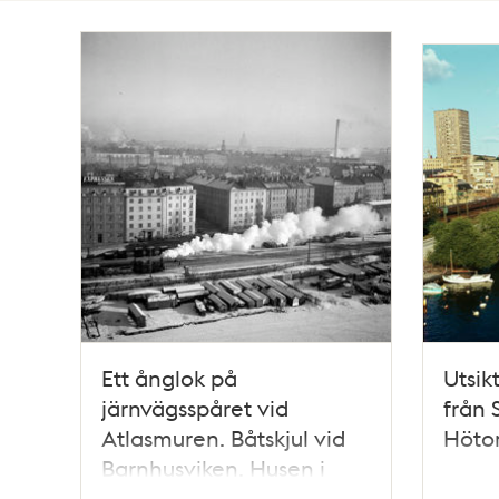
Totalt
13
träffar
Ett ånglok på
Utsik
järnvägsspåret vid
från S
Atlasmuren. Båtskjul vid
Hötor
Barnhusviken. Husen i
fonden ligger vid