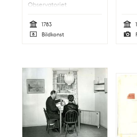
Observatoriet
1783
Tid
Tid
Bildkonst
Typ
Typ