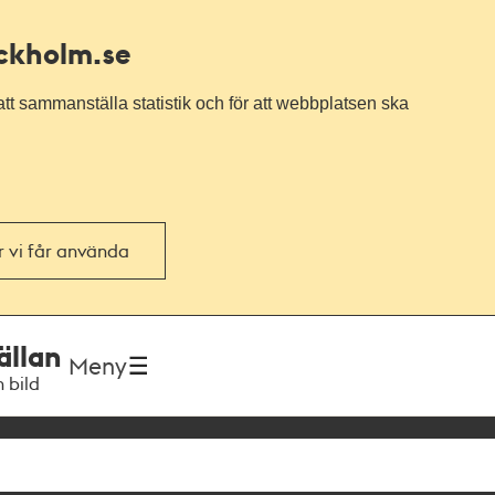
ockholm.se
tt sammanställa statistik och för att webbplatsen ska
or vi får använda
ällan
Meny
h bild