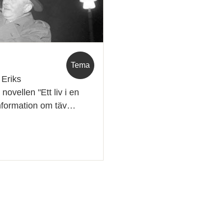
Tema
 Eriks
ovellen "Ett liv i en
 information om täv…