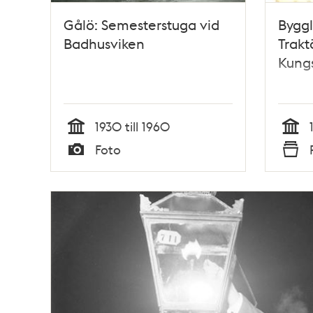
Gålö: Semesterstuga vid
Byggl
Badhusviken
Trakt
Kung
1930 till 1960
Tid
Tid
Foto
Typ
Typ