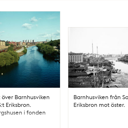
t över Barnhusviken
Barnhusviken från S
:t Eriksbron.
Eriksbron mot öster.
gshusen i fonden