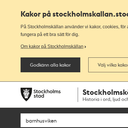
Kakor på stockholmskallan
.st
På Stockholmskällan använder vi kakor, cookies, för a
fungera på ett bra sätt för dig.
Om kakor på Stockholmskällan
Godkänn alla kakor
Välj vilka kak
Till
Till
Stockholmsk
navigationen
huvudinnehållet
Historia i ord, ljud oc
Sök
Fritextsök