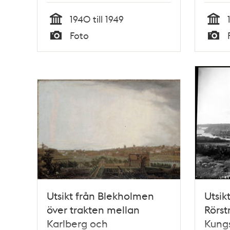
Atlasmuren 18-6
1940 till 1949
Tid
Tid
Foto
Typ
Typ
Utsikt från Blekholmen
Utsik
över trakten mellan
Rörst
Karlberg och
Kung