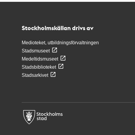
Kontakt
Stockholmskällan
Stockholmskällan drivs av
Medioteket, utbildningsförvaltningen
Stadsmuseet
Medeltidsmuseet
Stadsbiblioteket
Stadsarkivet