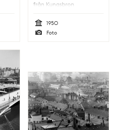
från Kungsbron
1950
Tid
Foto
Typ