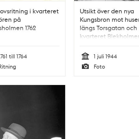
ovsritning i kvarteret
Utsikt över den nya
ören på
Kungsbron mot huse
sholmen 1762
längs Torsgatan och
kvarteret Blekholme
Norra
1761 till 1764
1 juli 1944
Tid
Ritning
Foto
Typ