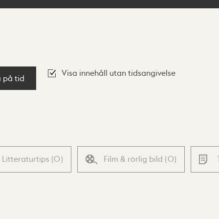
Visa innehåll utan tidsangivelse
a på tid
Litteraturtips
(
0
)
Film & rörlig bild
(
0
)