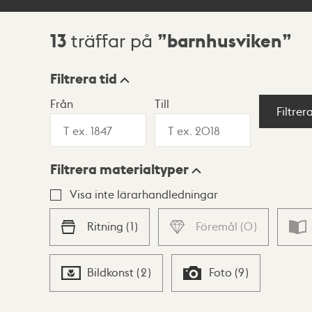
13
barnhusviken
träffar på
Sökresultat
Filtrera tid
Från
Till
Visningsläge
Filtrer
Filtrera materialtyper
Lista
Karta
Visa inte lärarhandledningar
Ritning
(
1
)
Föremål
(
0
)
Bildkonst
(
2
)
Foto
(
9
)