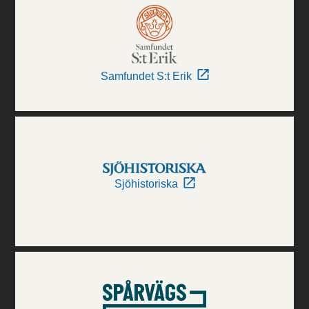
Samfundet S:t Erik
Sjöhistoriska