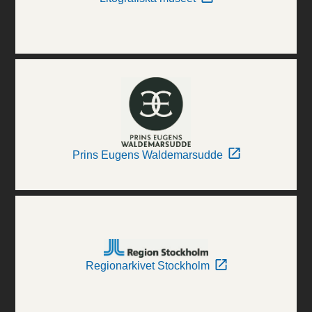
Prins Eugens Waldemarsudde
Regionarkivet Stockholm