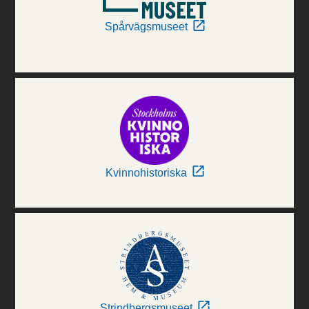
Spårvägsmuseet
Kvinnohistoriska
Strindbergsmuseet