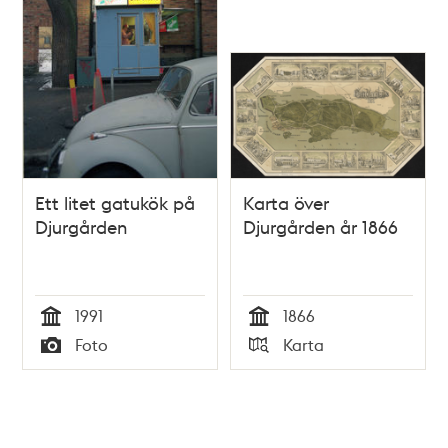
Ett litet gatukök på
Karta över
Djurgården
Djurgården år 1866
1991
1866
Tid
Tid
Foto
Karta
Typ
Typ