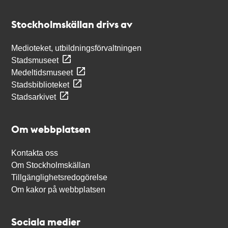
Kontakt
Stockholmskällan
Stockholmskällan drivs av
Medioteket, utbildningsförvaltningen
Stadsmuseet
Medeltidsmuseet
Stadsbiblioteket
Stadsarkivet
Om webbplatsen
Kontakta oss
Om Stockholmskällan
Tillgänglighetsredogörelse
Om kakor på webbplatsen
Sociala medier