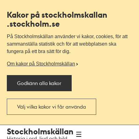
Kakor på stockholmskallan
.stockholm.se
På Stockholmskällan använder vi kakor, cookies, för att
sammanställa statistik och för att webbplatsen ska
fungera på ett bra sätt för dig.
Om kakor på Stockholmskällan
Godkänn alla kakor
Välj vilka kakor vi får använda
Till
Till
Stockholmskällan
navigationen
huvudinnehållet
Historia i ord, ljud och bild