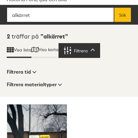
Sök
Fritextsök
Sök
Sökresultat
2
träffar på
alkärret
Visa karta
Visa lista
Filtrera
Filtrera
Filtrera tid
Filtrera materialtyper
Visningsläge
Totalt
2
träffar
Lista
Karta