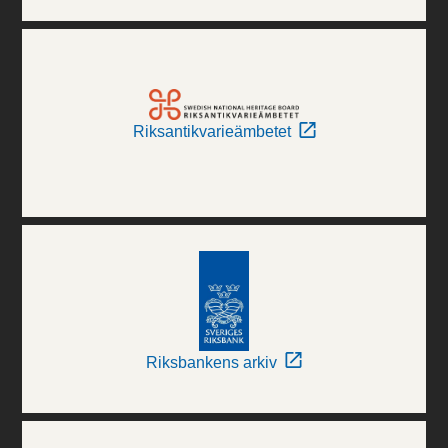
Riksantikvarieämbetet
Riksbankens arkiv