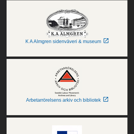
K A Almgren sidenväveri & museum
Arbetarrörelsens arkiv och bibliotek