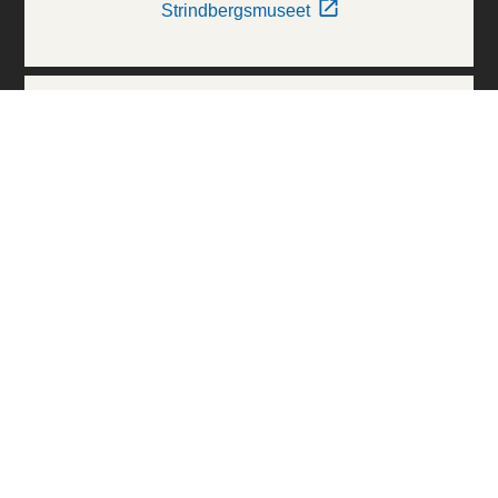
Strindbergsmuseet
Thielska Galleriet
Världskulturmuseerna