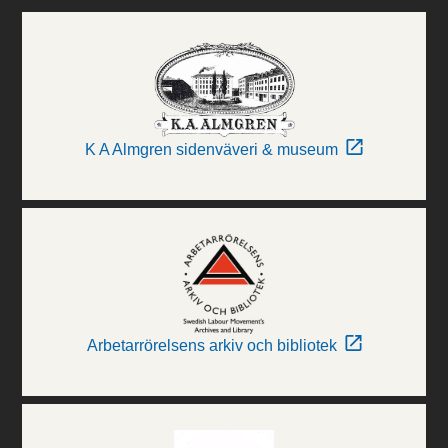
K A Almgren sidenväveri & museum
Arbetarrörelsens arkiv och bibliotek