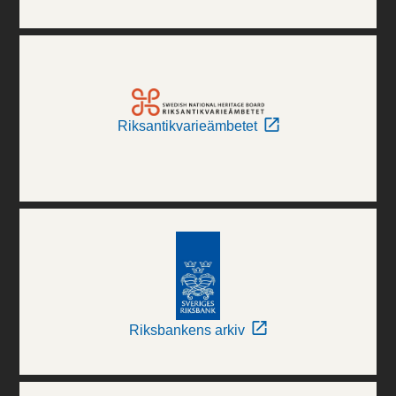
Riksantikvarieämbetet
Riksbankens arkiv