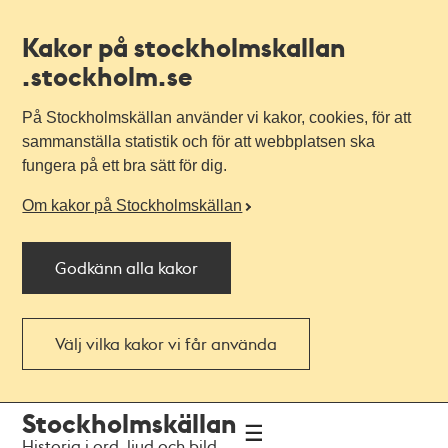
Kakor på stockholmskallan
.stockholm.se
På Stockholmskällan använder vi kakor, cookies, för att
sammanställa statistik och för att webbplatsen ska
fungera på ett bra sätt för dig.
Om kakor på Stockholmskällan
Godkänn alla kakor
Välj vilka kakor vi får använda
Till
Till
Stockholmskällan
navigationen
huvudinnehållet
Historia i ord, ljud och bild