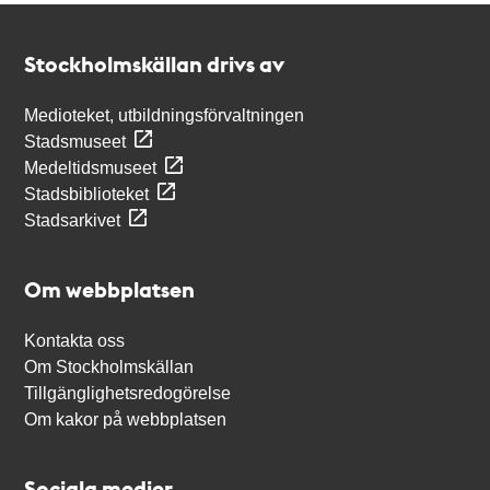
Kontakt
Stockholmskällan
Stockholmskällan drivs av
Medioteket, utbildningsförvaltningen
Stadsmuseet
Medeltidsmuseet
Stadsbiblioteket
Stadsarkivet
Om webbplatsen
Kontakta oss
Om Stockholmskällan
Tillgänglighetsredogörelse
Om kakor på webbplatsen
Sociala medier