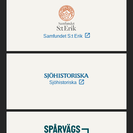
Samfundet S:t Erik
Sjöhistoriska