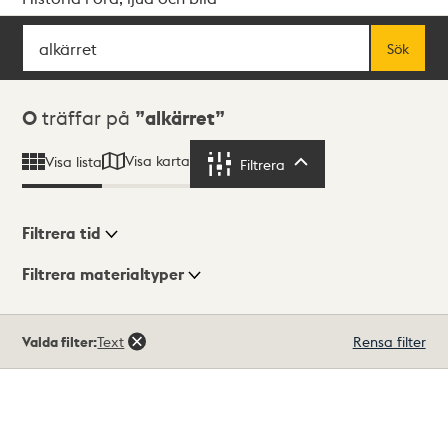
Sök
Fritextsök
Sök
Sökresultat
0
träffar på
alkärret
Visa karta
Visa lista
Filtrera
Filtrera
Filtrera tid
Filtrera materialtyper
Visningsläge
Totalt
Valda filter:
Text
Rensa filter
0
träffar
Lista
Karta