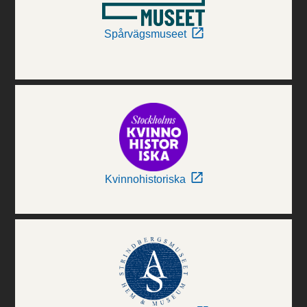
Spårvägsmuseet
Kvinnohistoriska