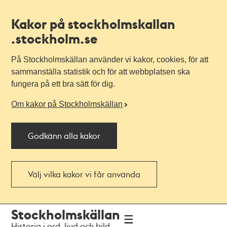
Kakor på stockholmskallan
.stockholm.se
På Stockholmskällan använder vi kakor, cookies, för att
sammanställa statistik och för att webbplatsen ska
fungera på ett bra sätt för dig.
Om kakor på Stockholmskällan
Godkänn alla kakor
Välj vilka kakor vi får använda
Till
Till
Stockholmskällan
navigationen
huvudinnehållet
Historia i ord, ljud och bild