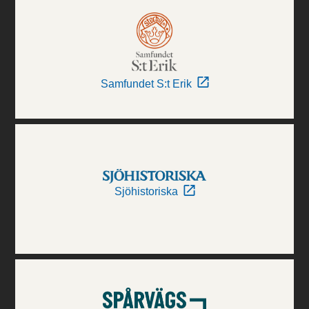
Samfundet S:t Erik
Sjöhistoriska