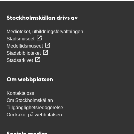
Kontakt
Stockholmskällan
Stockholmskällan drivs av
Medioteket, utbildningsförvaltningen
Stadsmuseet
Medeltidsmuseet
Stadsbiblioteket
Stadsarkivet
Om webbplatsen
Kontakta oss
Om Stockholmskällan
Tillgänglighetsredogörelse
Om kakor på webbplatsen
Sociala medier