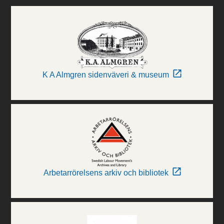
K A Almgren sidenväveri & museum
Arbetarrörelsens arkiv och bibliotek