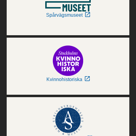
Spårvägsmuseet
Kvinnohistoriska