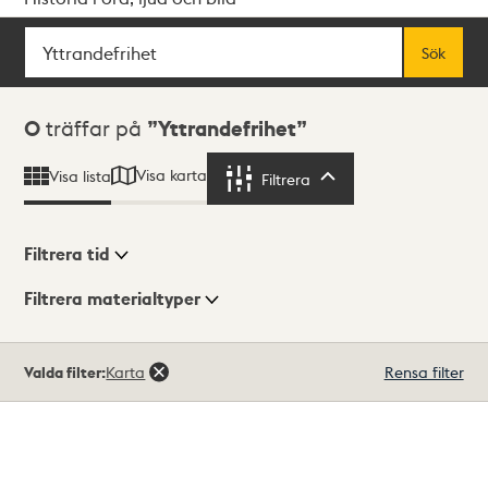
Sök
Fritextsök
Sök
Sökresultat
0
träffar på
Yttrandefrihet
Visa karta
Visa lista
Filtrera
Filtrera
Filtrera tid
Filtrera materialtyper
Visningsläge
Totalt
Valda filter:
Karta
Rensa filter
0
träffar
Lista
Karta