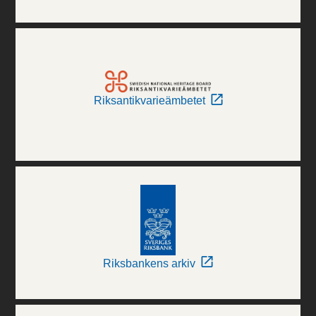
Riksantikvarieämbetet
Riksbankens arkiv