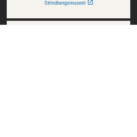
Strindbergsmuseet
Thielska Galleriet
Världskulturmuseerna