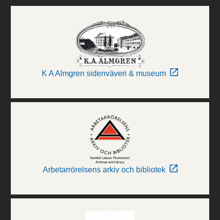
K A Almgren sidenväveri & museum
Arbetarrörelsens arkiv och bibliotek