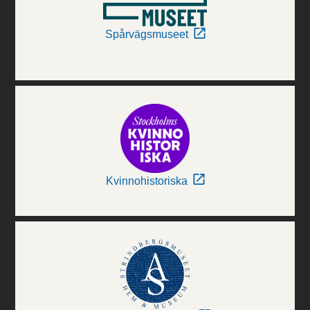
Spårvägsmuseet
Kvinnohistoriska