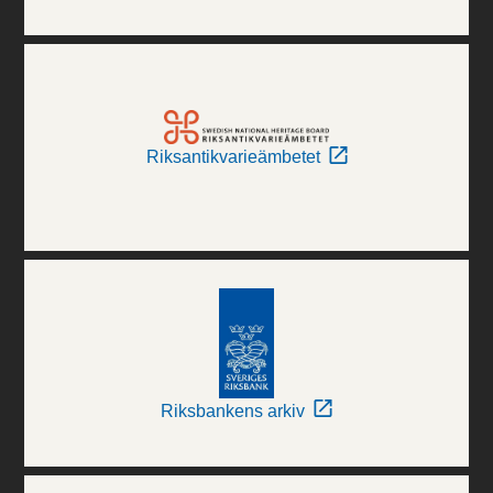
Riksantikvarieämbetet
Riksbankens arkiv