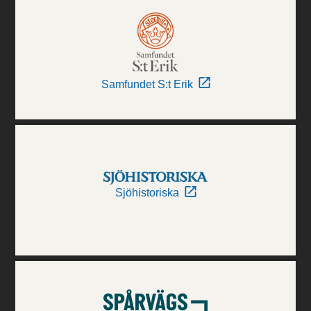
Samfundet S:t Erik
Sjöhistoriska