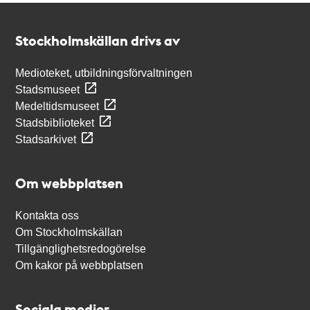
Kontakt
Stockholmskällan
Stockholmskällan drivs av
Medioteket, utbildningsförvaltningen
Stadsmuseet
Medeltidsmuseet
Stadsbiblioteket
Stadsarkivet
Om webbplatsen
Kontakta oss
Om Stockholmskällan
Tillgänglighetsredogörelse
Om kakor på webbplatsen
Sociala medier