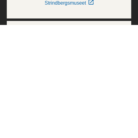
Strindbergsmuseet
Thielska Galleriet
Världskulturmuseerna