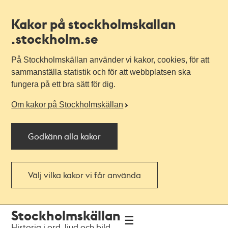
Kakor på stockholmskallan
.stockholm.se
På Stockholmskällan använder vi kakor, cookies, för att
sammanställa statistik och för att webbplatsen ska
fungera på ett bra sätt för dig.
Om kakor på Stockholmskällan
Godkänn alla kakor
Välj vilka kakor vi får använda
Till
Till
Stockholmskällan
navigationen
huvudinnehållet
Historia i ord, ljud och bild