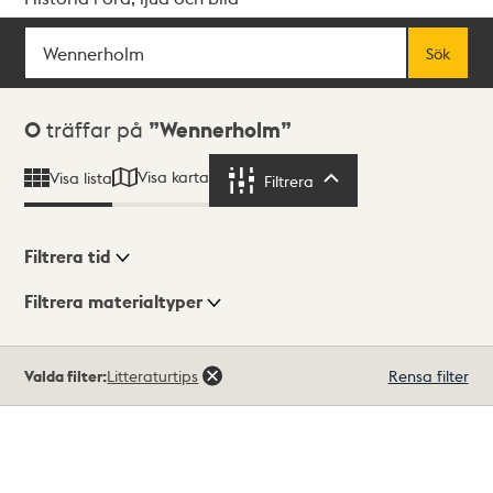
Sök
Fritextsök
Sök
Sökresultat
0
träffar på
Wennerholm
Visa karta
Visa lista
Filtrera
Filtrera
Filtrera tid
Filtrera materialtyper
Visningsläge
Totalt
Valda filter:
Litteraturtips
Rensa filter
0
träffar
Lista
Karta