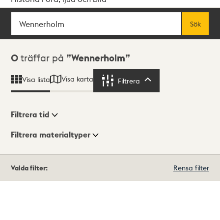
Sök
Fritextsök
Sök
Sökresultat
0
träffar på
Wennerholm
Visa karta
Visa lista
Filtrera
Filtrera
Filtrera tid
Filtrera materialtyper
Visningsläge
Totalt
Valda filter:
Rensa filter
0
träffar
Lista
Karta