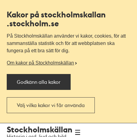
Kakor på stockholmskallan
.stockholm.se
På Stockholmskällan använder vi kakor, cookies, för att
sammanställa statistik och för att webbplatsen ska
fungera på ett bra sätt för dig.
Om kakor på Stockholmskällan
Godkänn alla kakor
Välj vilka kakor vi får använda
Till
Till
Stockholmskällan
navigationen
huvudinnehållet
Historia i ord, ljud och bild