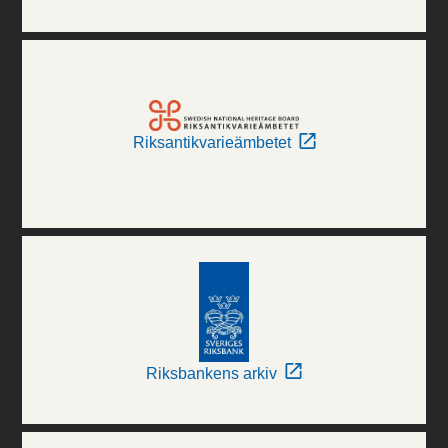
Riksantikvarieämbetet
Riksbankens arkiv