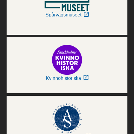
Spårvägsmuseet
Kvinnohistoriska