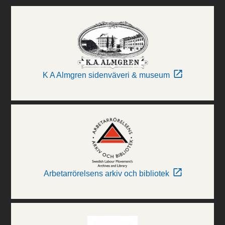
K A Almgren sidenväveri & museum
Arbetarrörelsens arkiv och bibliotek