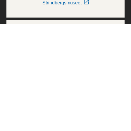
Strindbergsmuseet
Thielska Galleriet
Världskulturmuseerna