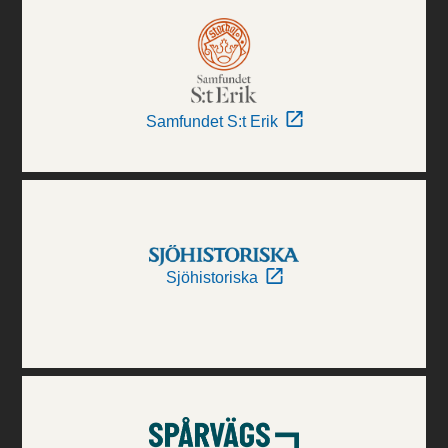
Samfundet S:t Erik
Sjöhistoriska