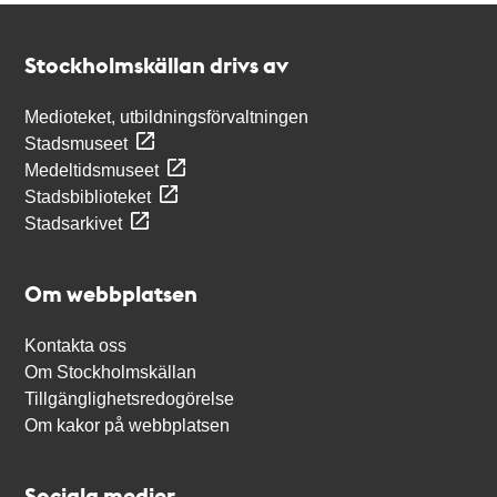
Kontakt
Stockholmskällan
Stockholmskällan drivs av
Medioteket, utbildningsförvaltningen
Stadsmuseet
Medeltidsmuseet
Stadsbiblioteket
Stadsarkivet
Om webbplatsen
Kontakta oss
Om Stockholmskällan
Tillgänglighetsredogörelse
Om kakor på webbplatsen
Sociala medier