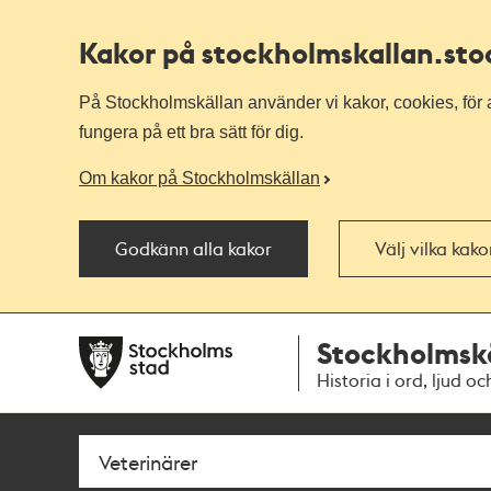
Kakor på stockholmskallan
.st
På Stockholmskällan använder vi kakor, cookies, för a
fungera på ett bra sätt för dig.
Om kakor på Stockholmskällan
Godkänn alla kakor
Välj vilka kak
Till
Till
Stockholmsk
navigationen
huvudinnehållet
Historia i ord, ljud oc
Sök
Fritextsök