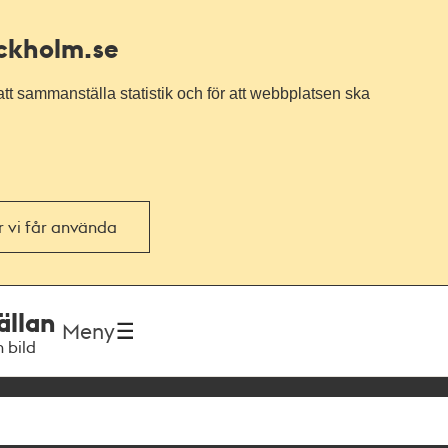
ockholm.se
tt sammanställa statistik och för att webbplatsen ska
or vi får använda
ällan
Meny
h bild