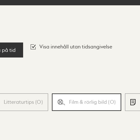
Visa innehåll utan tidsangivelse
a på tid
Litteraturtips
(
0
)
Film & rörlig bild
(
0
)