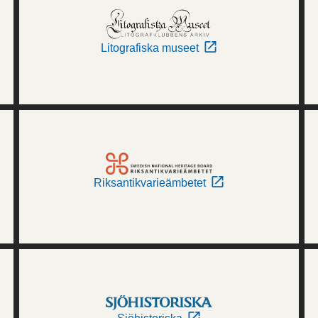
Litografiska museet
Riksantikvarieämbetet