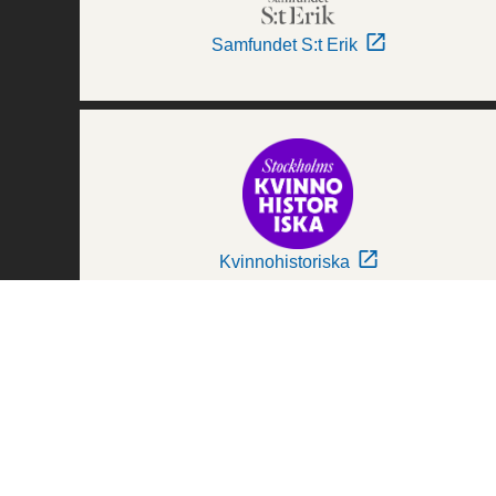
Samfundet S:t Erik
Kvinnohistoriska
Världskulturmuseerna