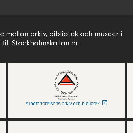
 mellan arkiv, bibliotek och museer i
till Stockholmskällan är:
Arbetarrörelsens arkiv och bibliotek