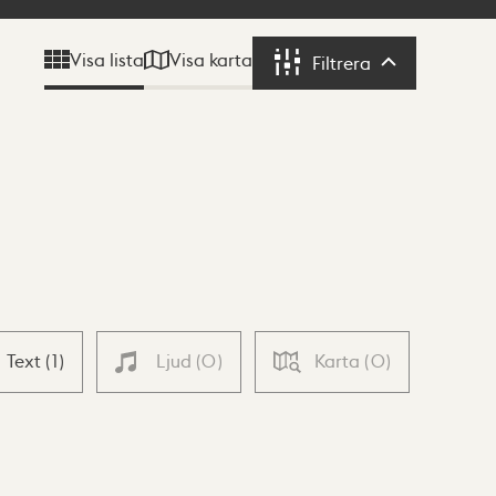
Visa karta
Visa lista
Filtrera
Filtrera
Text
(
1
)
Ljud
(
0
)
Karta
(
0
)