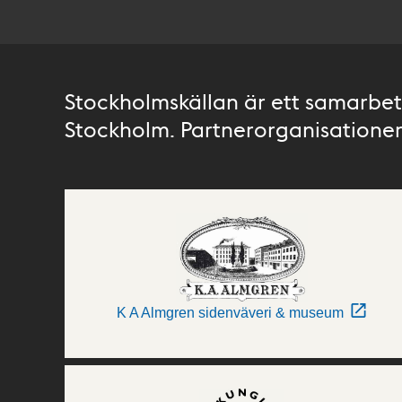
Stockholmskällan är ett samarbete
Stockholm. Partnerorganisationer 
K A Almgren sidenväveri & museum