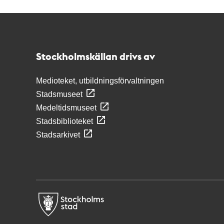
Kontakt
Stockholmskällan
Stockholmskällan drivs av
Medioteket, utbildningsförvaltningen
Stadsmuseet
Medeltidsmuseet
Stadsbiblioteket
Stadsarkivet