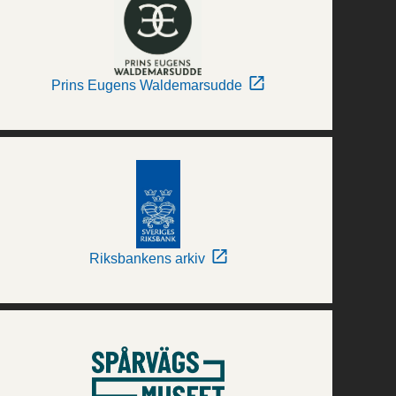
Prins Eugens Waldemarsudde
Riksbankens arkiv