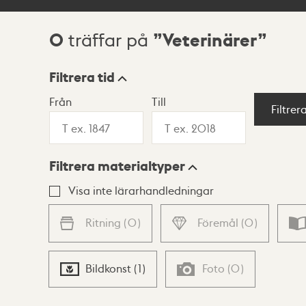
0
Veterinärer
träffar på
Sökresultat
Filtrera tid
Från
Till
Visningsläge
Filtrer
Filtrera materialtyper
Lista
Karta
Visa inte lärarhandledningar
Ritning
(
0
)
Föremål
(
0
)
Bildkonst
(
1
)
Foto
(
0
)