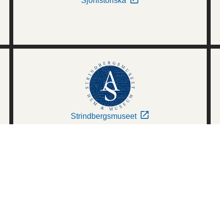
Sjöhistoriska
Strindbergsmuseet