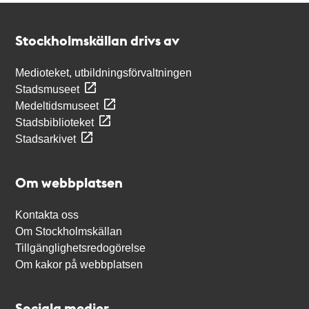
Kontakt
Stockholmskällan
Stockholmskällan drivs av
Medioteket, utbildningsförvaltningen
Stadsmuseet
Medeltidsmuseet
Stadsbiblioteket
Stadsarkivet
Om webbplatsen
Kontakta oss
Om Stockholmskällan
Tillgänglighetsredogörelse
Om kakor på webbplatsen
Sociala medier