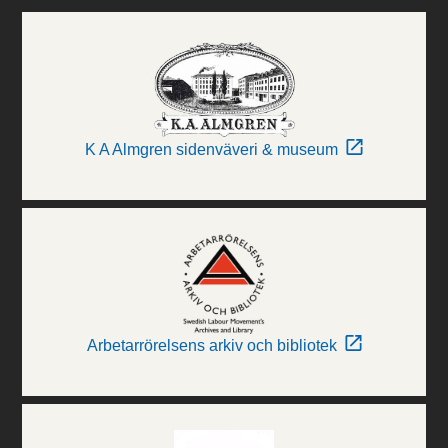
K A Almgren sidenväveri & museum
Arbetarrörelsens arkiv och bibliotek