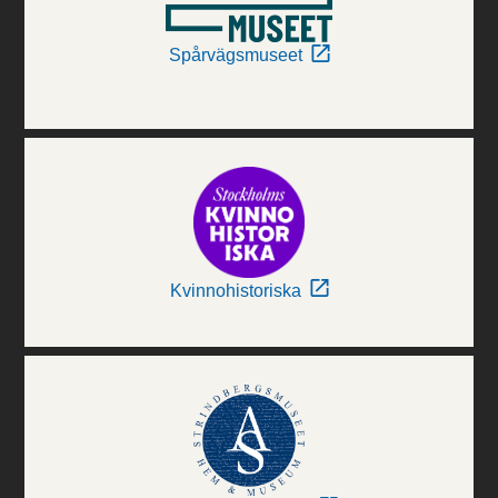
Spårvägsmuseet
Kvinnohistoriska