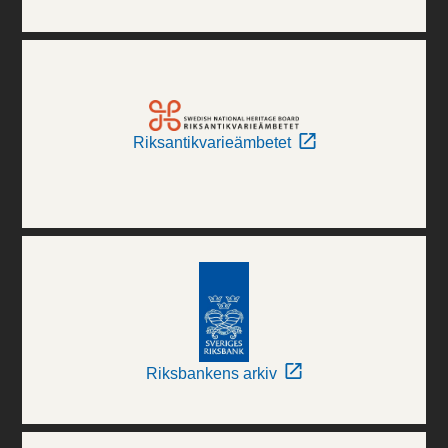
Riksantikvarieämbetet
Riksbankens arkiv