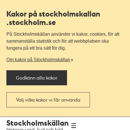
Kakor på stockholmskallan
.stockholm.se
På Stockholmskällan använder vi kakor, cookies, för att
sammanställa statistik och för att webbplatsen ska
fungera på ett bra sätt för dig.
Om kakor på Stockholmskällan
Godkänn alla kakor
Välj vilka kakor vi får använda
Till
Till
Stockholmskällan
navigationen
huvudinnehållet
Historia i ord, ljud och bild