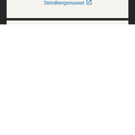
Strindbergsmuseet
Thielska Galleriet
Världskulturmuseerna