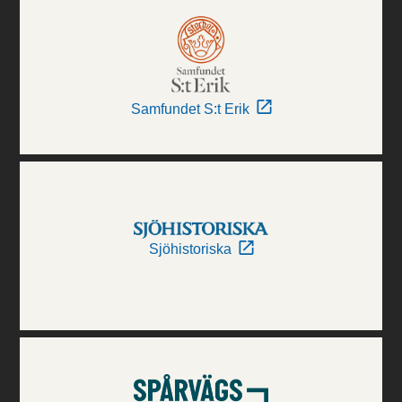
Samfundet S:t Erik
Sjöhistoriska