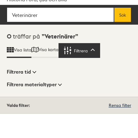
Sök
Fritextsök
Sök
Sökresultat
0
träffar på
Veterinärer
Visa karta
Visa lista
Filtrera
Filtrera
Filtrera tid
Filtrera materialtyper
Visningsläge
Totalt
Valda filter:
Rensa filter
0
träffar
Lista
Karta