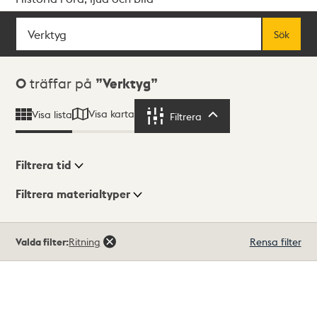
Sök
Fritextsök
Sök
Sökresultat
0
träffar på
Verktyg
Visa karta
Visa lista
Filtrera
Filtrera
Filtrera tid
Filtrera materialtyper
Visningsläge
Totalt
Valda filter:
Ritning
Rensa filter
0
träffar
Lista
Karta