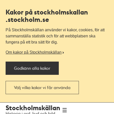
Kakor på stockholmskallan
.stockholm.se
På Stockholmskällan använder vi kakor, cookies, för att
sammanställa statistik och för att webbplatsen ska
fungera på ett bra sätt för dig.
Om kakor på Stockholmskällan
Godkänn alla kakor
Välj vilka kakor vi får använda
Till
Till
Stockholmskällan
navigationen
huvudinnehållet
Historia i ord, ljud och bild