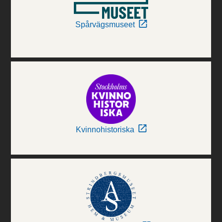
Spårvägsmuseet
Kvinnohistoriska