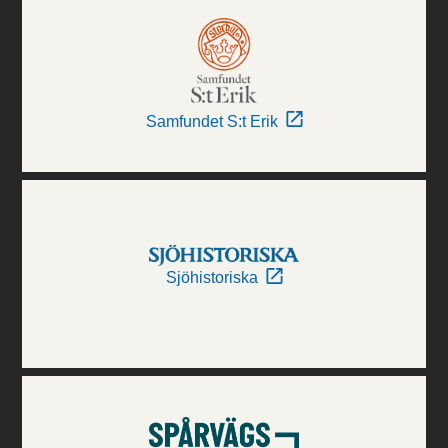
Samfundet S:t Erik
Sjöhistoriska