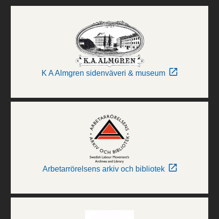
K A Almgren sidenväveri & museum
Arbetarrörelsens arkiv och bibliotek