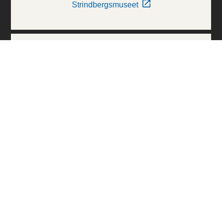
Strindbergsmuseet
Thielska Galleriet
Världskulturmuseerna