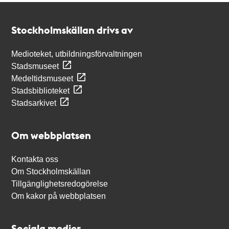
Kontakt
Stockholmskällan
Stockholmskällan drivs av
Medioteket, utbildningsförvaltningen
Stadsmuseet
Medeltidsmuseet
Stadsbiblioteket
Stadsarkivet
Om webbplatsen
Kontakta oss
Om Stockholmskällan
Tillgänglighetsredogörelse
Om kakor på webbplatsen
Sociala medier