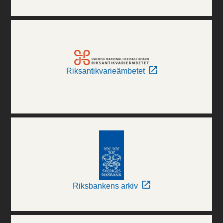
Riksantikvarieämbetet
Riksbankens arkiv